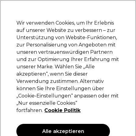
Bereit, dich anzumelden für
-15 %
? Tritt
Pro-Duo Prestige
bei und nutze
RET15
für deinen ersten Einkauf.
*Es gelten AGB.
Wir verwenden Cookies, um Ihr Erlebnis
Anmelden
auf unserer Website zu verbessern – zur
Unterstützung von Website-Funktionen,
Marken
Deals
Haare
Elektrogeräte
Saloneinrichtung
zur Personalisierung von Angeboten mit
Lieferung und Lieferzeiten
unseren vertrauenswürdigen Partnern
– mehr erfahren
und zur Optimierung Ihrer Erfahrung mit
Haarfarbenentferner
Haare
Haarfarbe
unserer Marke. Wählen Sie „Alle
akzeptieren“, wenn Sie dieser
Haarfarbenentferner
Verwendung zustimmen. Alternativ
können Sie Ihre Einstellungen über
„Cookie-Einstellungen“ anpassen oder mit
„Nur essenzielle Cookies“
Filters
fortfahren.
Cookie Politik
Sortieren nach:
Relevanz
Alle akzeptieren