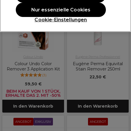
ANGEBOT
EXKLUSIV
Nur essenzielle Cookies
Cookie-Einstellungen
Colour Undo
Eugène Perma Professionnel
Colour Undo Color
Eugène Perma Equivital
Remover 3 Application Kit
Stain Remover 250ml
(
3
)
22,50 €
59,50 €
BEIM KAUF VON 1 STÜCK,
ERHALTE DAS 2. MIT -50%
In den Warenkorb
In den Warenkorb
ANGEBOT
EXKLUSIV
ANGEBOT