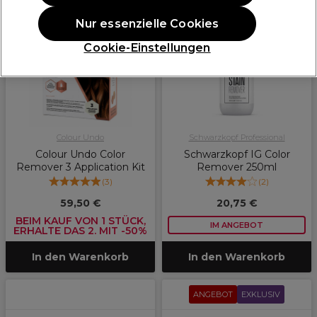
ANGEBOT
EXKLUSIV
ANGEBOT
Nur essenzielle Cookies
Cookie-Einstellungen
Colour Undo
Schwarzkopf Professional
Colour Undo Color
Schwarzkopf IG Color
Remover 3 Application Kit
Remover 250ml
(
3
)
(
2
)
59,50 €
20,75 €
BEIM KAUF VON 1 STÜCK,
IM ANGEBOT
ERHALTE DAS 2. MIT -50%
In den Warenkorb
In den Warenkorb
ANGEBOT
EXKLUSIV