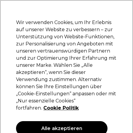
Bereit, dich anzumelden für
-15 %
? Tritt
Pro-Duo Prestige
bei und nutze
RET15
für deinen ersten Einkauf.
*Es gelten AGB.
Wir verwenden Cookies, um Ihr Erlebnis
Anmelden
auf unserer Website zu verbessern – zur
Unterstützung von Website-Funktionen,
Marken
Deals
Haare
Elektrogeräte
Saloneinrichtung
zur Personalisierung von Angeboten mit
Lieferung und Lieferzeiten
unseren vertrauenswürdigen Partnern
– mehr erfahren
und zur Optimierung Ihrer Erfahrung mit
Haarfarbenentferner
Haare
Haarfarbe
unserer Marke. Wählen Sie „Alle
akzeptieren“, wenn Sie dieser
Haarfarbenentferner
Verwendung zustimmen. Alternativ
können Sie Ihre Einstellungen über
„Cookie-Einstellungen“ anpassen oder mit
„Nur essenzielle Cookies“
Filters
fortfahren.
Cookie Politik
Sortieren nach:
Beliebtheit
Alle akzeptieren