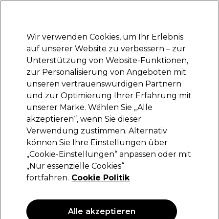
Bereit, dich anzumelden für
-15 %
? Tritt
Pro-Duo Prestige
bei und nutze
RET15
für deinen ersten Einkauf.
*Es gelten AGB.
Wir verwenden Cookies, um Ihr Erlebnis
Anmelden
auf unserer Website zu verbessern – zur
Unterstützung von Website-Funktionen,
Marken
Deals
Haare
Elektrogeräte
Saloneinrichtung
zur Personalisierung von Angeboten mit
Lieferung und Lieferzeiten
unseren vertrauenswürdigen Partnern
– mehr erfahren
und zur Optimierung Ihrer Erfahrung mit
Igora Vibrance
Marken
Schwarzkopf Professional
unserer Marke. Wählen Sie „Alle
akzeptieren“, wenn Sie dieser
Igora Vibrance
Verwendung zustimmen. Alternativ
können Sie Ihre Einstellungen über
„Cookie-Einstellungen“ anpassen oder mit
„Nur essenzielle Cookies“
Filters
fortfahren.
Cookie Politik
Sortieren nach:
Bestseller
Alle akzeptieren