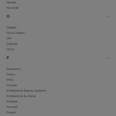
Newey
Novicide
O
Olaplex
Olivia Garden
OPI
Original
Osmo
P
Panasonic
Parlux
PMD
Procare
Professional Beauty Systems
Professional by Fama
Profistar
Promed
Proxelli