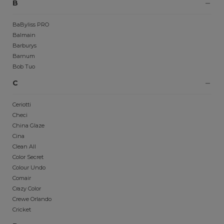
B
BaByliss PRO
Balmain
Barburys
Barnum
Bob Tuo
C
Ceriotti
Checi
China Glaze
Cina
Clean All
Color Secret
Colour Undo
Comair
Crazy Color
Crewe Orlando
Cricket