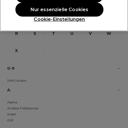
Nur essenzielle Cookies
L
M
N
O
P
Q
Cookie-Einstellungen
R
S
T
U
V
W
X
Y
Z
0-9
2AM London
A
Abena
Andreia Professional
Ardell
ASP