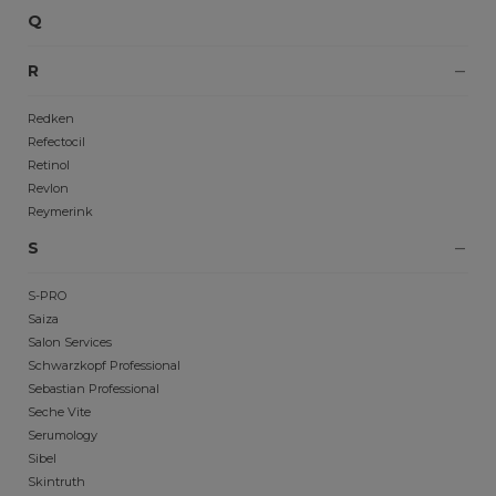
Q
R
Redken
Refectocil
Retinol
Revlon
Reymerink
S
S-PRO
Saiza
Salon Services
Schwarzkopf Professional
Sebastian Professional
Seche Vite
Serumology
Sibel
Skintruth