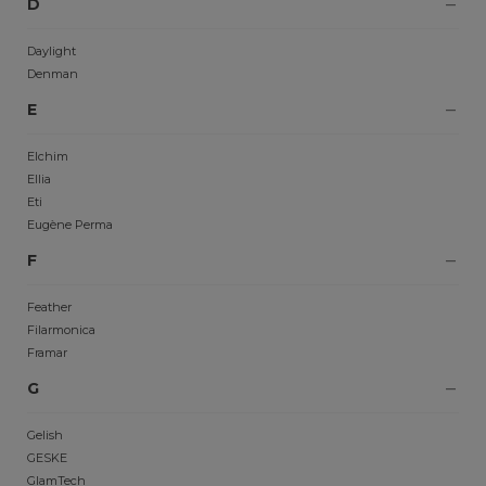
D
Daylight
Denman
E
Elchim
Ellia
Eti
Eugène Perma
F
Feather
Filarmonica
Framar
G
Gelish
GESKE
GlamTech