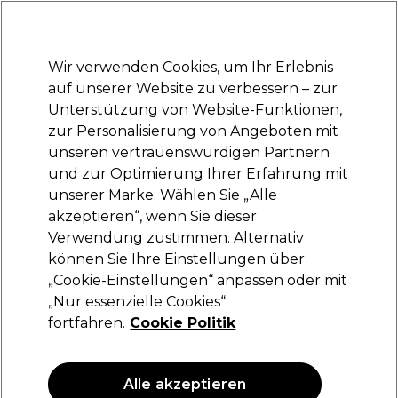
Bereit, dich anzumelden für
-15 %
? Tritt
Pro-Duo Prestige
bei und nutze
RET15
für deinen ersten Einkauf.
*Es gelten AGB.
Wir verwenden Cookies, um Ihr Erlebnis
Anmelden
auf unserer Website zu verbessern – zur
Unterstützung von Website-Funktionen,
Marken
Deals
Haare
Elektrogeräte
Saloneinrichtung
zur Personalisierung von Angeboten mit
Lieferung und Lieferzeiten
unseren vertrauenswürdigen Partnern
– mehr erfahren
und zur Optimierung Ihrer Erfahrung mit
Marken
unserer Marke. Wählen Sie „Alle
akzeptieren“, wenn Sie dieser
Marken shoppen
Verwendung zustimmen. Alternativ
können Sie Ihre Einstellungen über
„Cookie-Einstellungen“ anpassen oder mit
A-Z-Verzeichnis verbergen
„Nur essenzielle Cookies“
fortfahren.
Cookie Politik
0-9
A
B
C
D
E
Alle akzeptieren
F
G
H
I
J
K