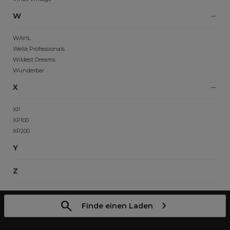
W
WAHL
Wella Professionals
Wildest Dreams
Wunderbar
X
XP
XP100
XP200
Y
Z
Finde einen Laden