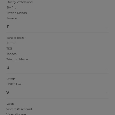
Strictly Professional
StylPro
Swann Morton
Sweepa
T
Tangle Teezer
Termix
TIGI
Tondeo
Triumph Master
U
Ultron
UNITE Hair
V
Valera
Velecta Paramount
Vines Vintage