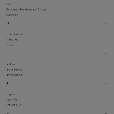
Go!
Goddess Maintenance Company
Goldwell
H
Hair Sculptor
Hercules
HIVE
I
Indola
Insta Brows
invisibobble
J
Jaguar
Jean Marin
Jet Set Sun
K