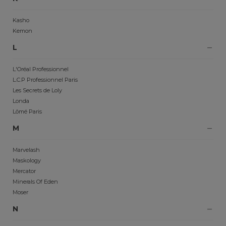
Kasho
Kemon
L
L'Oréal Professionnel
L.C.P Professionnel Paris
Les Secrets de Loly
Londa
Lômé Paris
M
Marvelash
Maskology
Mercator
Minerals Of Eden
Moser
N