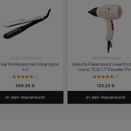
L'Oréal Professionnel
Velecta Paramount
réal Professionnel Steampod
Velecta Paramount Haartroc
4.0
Iconic TGR 1.7 Powder Pi
(
4
)
(
11
)
359,39 €
123,23 €
In den Warenkorb
In den Warenkorb