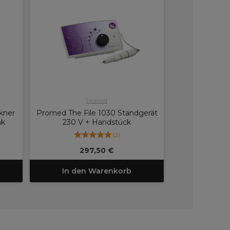
Promed
kner
Promed The File 1030 Standgerät
nk
230 V + Handstück
(
2
)
297,50 €
In den Warenkorb