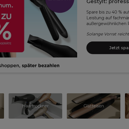
Gestylt: profess
Spare bis zu 40 % au
Leistung auf fachmän
außergewöhnlichen Pre
Solange Vorrat reicht
Jetzt sp
Haartrockner
Glätteisen