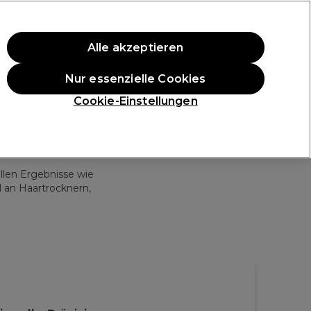
ten Einkauf.
*Es gelten AGB.
Alle akzeptieren
Anmelden
Nur essenzielle Cookies
ukte
Die Professional Preise
Vegane Produkte
Cookie-Einstellungen
Gratis Lieferung ab 40 €
Klicke hier für weitere Informationen zur Lieferung
llen Ergebnisse wie
 an Haartrocknern,