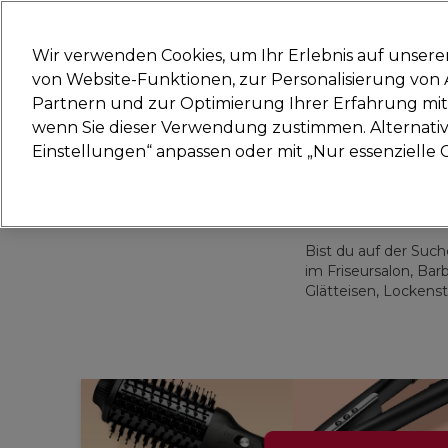
Bereit, dich anzumelden für
Wir verwenden Cookies, um Ihr Erlebnis auf unsere
von Website-Funktionen, zur Personalisierung vo
Partnern und zur Optimierung Ihrer Erfahrung mit 
Marken
Deals
Haare
Elektrogeräte
Sal
wenn Sie dieser Verwendung zustimmen. Alternativ 
Einstellungen“ anpassen oder mit „Nur essenzielle C
Lieferung und Lieferzeiten
– mehr erfahren
Bist du auf der Suc
im Friseursalon, Ba
Glätteisen, Locken