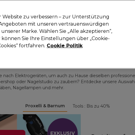
-15 %
? Tritt
Pro-Duo Prestige
bei und nutze
RET15
für deinen ers
r Website zu verbessern – zur Unterstützung
n Angeboten mit unseren vertrauenswürdigen
Suchen
unserer Marke. Wählen Sie „Alle akzeptieren“,
oneinrichtung
Kosmetik
Herrenfriseur
Inspiration
Neue Prod
können Sie Ihre Einstellungen über „Cookie-
ookies“ fortfahren.
Cookie Politik
Elektrogeräte
he nach Elektrogeräten, um auch zu Hause dieselben professione
rbershop oder Nagelstudio zu zaubern? Entdecke unsere Auswahl
stäben, Nagellampen und mehr.
Proxelli & Barnum
Tools : Bis zu 40%