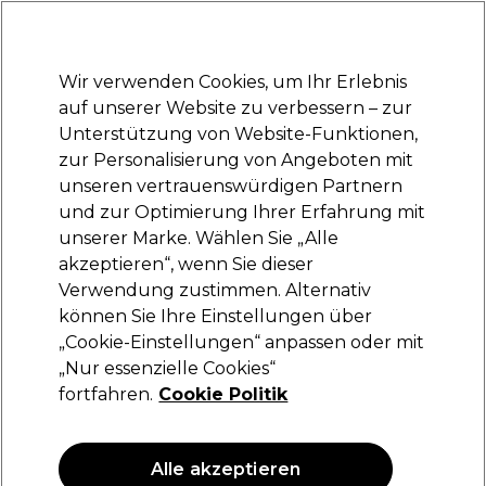
Bereit, dich anzumelden für
-15 %
? Tritt
Pro-Duo Prestige
bei und nutze
RET15
für deinen ersten Einkauf.
*Es gelten AGB.
Wir verwenden Cookies, um Ihr Erlebnis
Anmelden
auf unserer Website zu verbessern – zur
Unterstützung von Website-Funktionen,
Marken
Deals
Haare
Elektrogeräte
Saloneinrichtung
zur Personalisierung von Angeboten mit
Lieferung und Lieferzeiten
unseren vertrauenswürdigen Partnern
– mehr erfahren
und zur Optimierung Ihrer Erfahrung mit
Wimpern- und
Kosmetik
Augen und Wimpern
unserer Marke. Wählen Sie „Alle
Augenbrauenpflege
akzeptieren“, wenn Sie dieser
Verwendung zustimmen. Alternativ
Wimpern- und Augenbrauenpflege
können Sie Ihre Einstellungen über
„Cookie-Einstellungen“ anpassen oder mit
„Nur essenzielle Cookies“
fortfahren.
Cookie Politik
Filters
Sortieren nach:
Relevanz
Alle akzeptieren