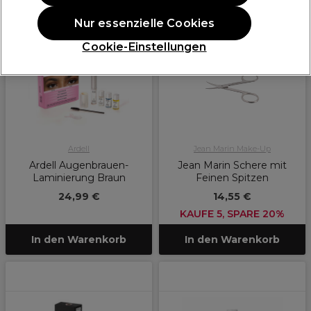
ANGEBOT
Nur essenzielle Cookies
Cookie-Einstellungen
Ardell
Jean Marin Make-Up
Ardell Augenbrauen-
Jean Marin Schere mit
Laminierung Braun
Feinen Spitzen
24,99 €
14,55 €
KAUFE 5, SPARE 20%
In den Warenkorb
In den Warenkorb