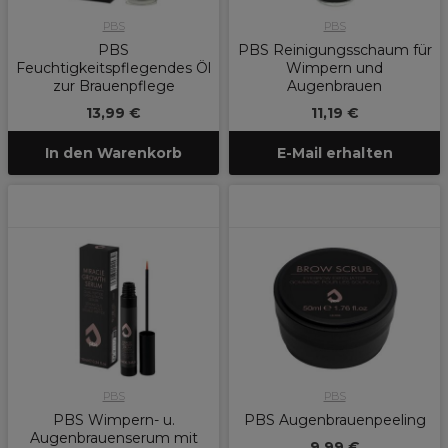
PBS
PBS
PBS
PBS Reinigungsschaum für
Feuchtigkeitspflegendes Öl
Wimpern und
zur Brauenpflege
Augenbrauen
13,99 €
11,19 €
In den Warenkorb
E-Mail erhalten
PBS
PBS
PBS Wimpern- u.
PBS Augenbrauenpeeling
Augenbrauenserum mit
9,99 €