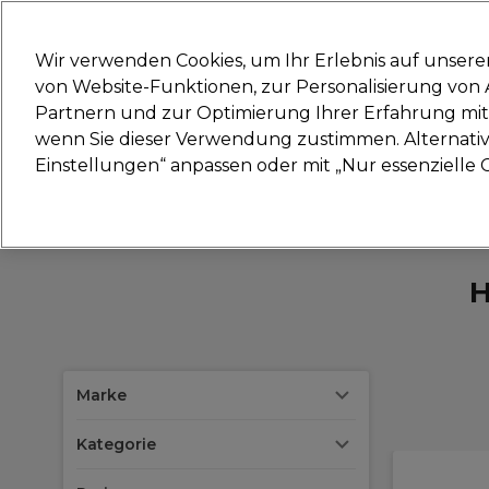
Bereit, dich anzumelden für
Wir verwenden Cookies, um Ihr Erlebnis auf unsere
von Website-Funktionen, zur Personalisierung vo
Partnern und zur Optimierung Ihrer Erfahrung mit 
Marken
Deals
Haare
Elektrogeräte
Sal
wenn Sie dieser Verwendung zustimmen. Alternativ 
Einstellungen“ anpassen oder mit „Nur essenzielle C
Lieferung und Lieferzeiten
– mehr erfahren
H
Marke
Kategorie