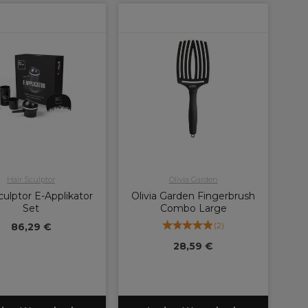
Hair Sculptor
Olivia Garden
culptor E-Applikator
Olivia Garden Fingerbrush
Set
Combo Large
(
2
)
86,29 €
28,59 €