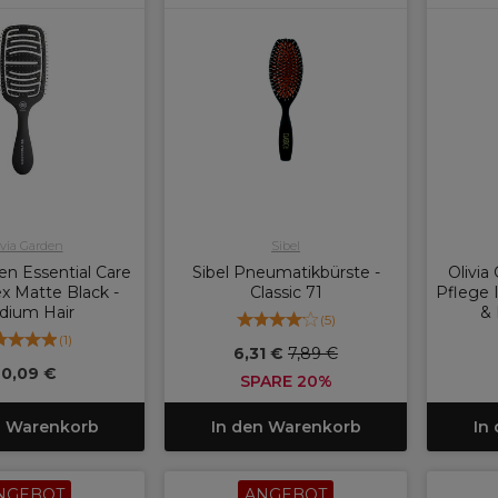
ivia Garden
Sibel
den Essential Care
Sibel Pneumatikbürste -
Olivia
x Matte Black -
Classic 71
Pflege 
dium Hair
& 
(
5
)
(
1
)
6,31 €
7,89 €
0,09 €
SPARE 20%
n Warenkorb
In den Warenkorb
In
NGEBOT
ANGEBOT