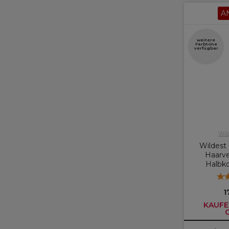
A
weitere
Farbtöne
verfügbar
Wil
Wildest 
Haarve
Halbk
1
KAUFE 