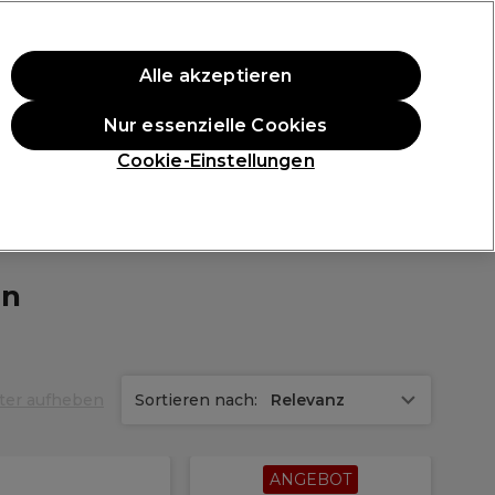
ten Einkauf.
*Es gelten AGB.
Alle akzeptieren
Anmelden
Nur essenzielle Cookies
ukte
Die Professional Preise
Vegane Produkte
Cookie-Einstellungen
Gratis Lieferung ab 40 €
Klicke hier für weitere Informationen zur Lieferung
en
lter aufheben
Sortieren nach:
Relevanz
ANGEBOT