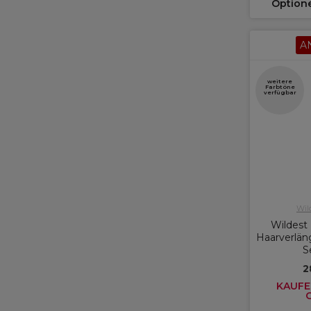
Option
A
weitere
Farbtöne
verfügbar
Wil
Wildest 
Haarverläng
S
2
KAUFE 