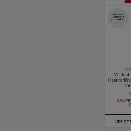
weitere
Farbtöne
verfügbar
Wil
Wildest 
Haarverlän
Tr
1
KAUFE 
Option