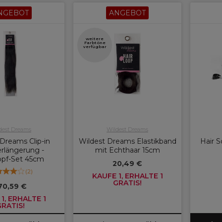
NGEBOT
ANGEBOT
weitere
Farbtöne
verfügbar
dest Dreams
Wildest Dreams
Dreams Clip-in
Wildest Dreams Elastikband
Hair S
rlängerung -
mit Echthaar 15cm
opf-Set 45cm
20,49 €
(
2
)
KAUFE 1, ERHALTE 1
GRATIS!
70,59 €
1, ERHALTE 1
GRATIS!