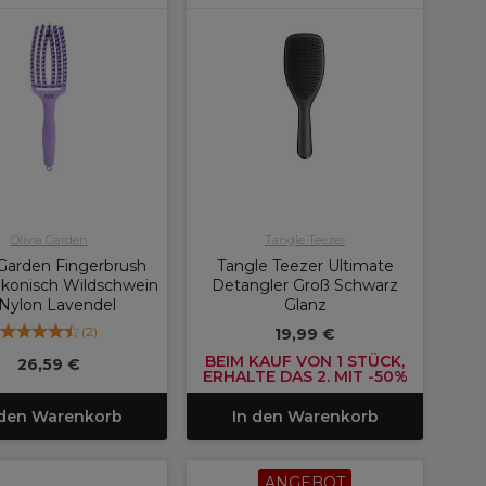
Olivia Garden
Tangle Teezer
 Garden Fingerbrush
Tangle Teezer Ultimate
Ikonisch Wildschwein
Detangler Groß Schwarz
Nylon Lavendel
Glanz
(
2
)
19,99 €
BEIM KAUF VON 1 STÜCK,
26,59 €
ERHALTE DAS 2. MIT -50%
 den Warenkorb
In den Warenkorb
ANGEBOT