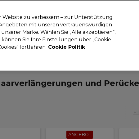
-15 %
? Tritt
Pro-Duo Prestige
bei und nutze
RET15
für deinen ers
r Website zu verbessern – zur Unterstützung
n Angeboten mit unseren vertrauenswürdigen
Suchen
unserer Marke. Wählen Sie „Alle akzeptieren“,
oneinrichtung
Kosmetik
Herrenfriseur
Inspiration
Neue Prod
können Sie Ihre Einstellungen über „Cookie-
ookies“ fortfahren.
Cookie Politik
Haare
Haarverlängerungen und Perücken
aarverlängerungen und Perück
Fi
ANGEBOT