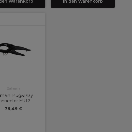
 den Warenkorb
In den Warenkorb
Balmain
lmain Plug&Play
onnector EU1.2
76,49 €