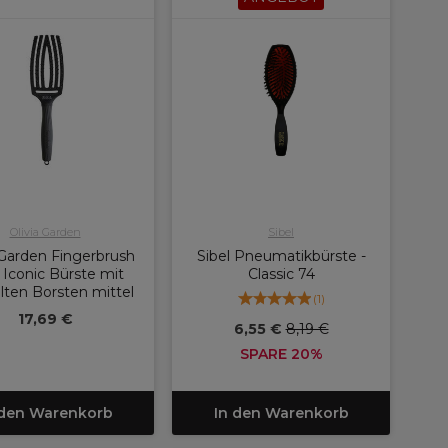
Olivia Garden
Sibel
 Garden Fingerbrush
Sibel Pneumatikbürste -
 Iconic Bürste mit
Classic 74
lten Borsten mittel
(
1
)
17,69 €
6,55 €
8,19 €
SPARE 20%
 den Warenkorb
In den Warenkorb