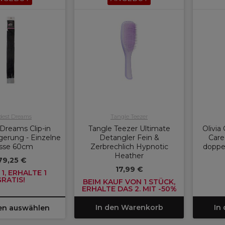
dest Dreams
Tangle Teezer
Dreams Clip-in
Tangle Teezer Ultimate
Olivia
gerung - Einzelne
Detangler Fein &
Care
esse 60cm
Zerbrechlich Hypnotic
doppe
Heather
79,25 €
17,99 €
1, ERHALTE 1
GRATIS!
BEIM KAUF VON 1 STÜCK,
ERHALTE DAS 2. MIT -50%
In den Warenkorb
In
en auswählen