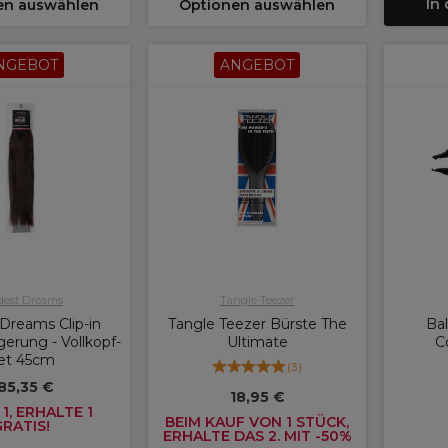
In
en auswählen
Optionen auswählen
NGEBOT
ANGEBOT
dest Dreams
Tangle Teezer
Dreams Clip-in
Tangle Teezer Bürste The
Ba
erung - Vollkopf-
Ultimate
C
et 45cm
(
3
)
85,35 €
18,95 €
1, ERHALTE 1
BEIM KAUF VON 1 STÜCK,
GRATIS!
ERHALTE DAS 2. MIT -50%