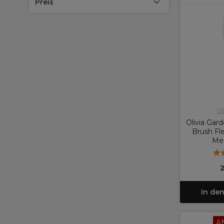
Preis
Ol
Olivia Gar
Brush Fle
Me
2
In de
A