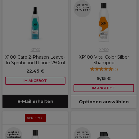
weitere
Optionen
verfügbar
XP100
XP100
X100 Care 2-Phasen Leave-
XP100 Vital Color Silber
In Sprühcondittioner 250ml
Shampoo
(
3
)
22,45 €
9,15 €
IM ANGEBOT
IM ANGEBOT
E-Mail erhalten
Optionen auswählen
ANGEBOT
weitere
weitere
Optionen
Optionen
verfügbar
verfügbar