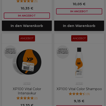
(
3
)
10,05 €
10,35 €
IM ANGEBOT
IM ANGEBOT
In den Warenkorb
In den Warenkorb
ANGEBOT
ANGEBOT
weitere
weitere
Optionen
Optionen
verfügbar
verfügbar
XP100
XP100
XP100 Vital Color
XP100 Vital Color Shampoo
Intensivkur
(
3
)
(
2
)
9,15 €
23,35 €