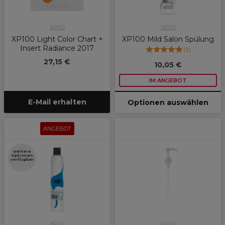
XP100
XP100
XP100 Light Color Chart +
XP100 Mild Salon Spülung
Insert Radiance 2017
(
3
)
27,15 €
10,05 €
IM ANGEBOT
E-Mail erhalten
Optionen auswählen
ANGEBOT
weitere
Optionen
verfügbar
XP100
XP100