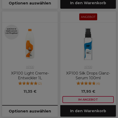
In den Warenkorb
Optionen auswählen
ANGEBOT
weitere
Optionen
verfügbar
XP100
XP100
XP100 Light Creme-
XP100 Silk Drops Glanz-
Entwickler 1L
Serum 100ml
(
2
)
(
6
)
11,35 €
17,95 €
IM ANGEBOT
In den Warenkorb
Optionen auswählen