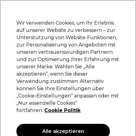
Bereit, dich anzumelden für
-15 %
? Tritt
Pro-Duo Prestige
bei und nutze
RET15
für deinen ersten Einkauf.
*Es gelten AGB.
Wir verwenden Cookies, um Ihr Erlebnis
Anmelden
auf unserer Website zu verbessern – zur
Unterstützung von Website-Funktionen,
Marken
Deals
Haare
Elektrogeräte
Saloneinrichtung
zur Personalisierung von Angeboten mit
Lieferung und Lieferzeiten
unseren vertrauenswürdigen Partnern
– mehr erfahren
und zur Optimierung Ihrer Erfahrung mit
XP100
Marken
unserer Marke. Wählen Sie „Alle
akzeptieren“, wenn Sie dieser
XP100
Verwendung zustimmen. Alternativ
können Sie Ihre Einstellungen über
„Cookie-Einstellungen“ anpassen oder mit
„Nur essenzielle Cookies“
Filters
fortfahren.
Cookie Politik
Sortieren nach:
Relevanz
Alle akzeptieren