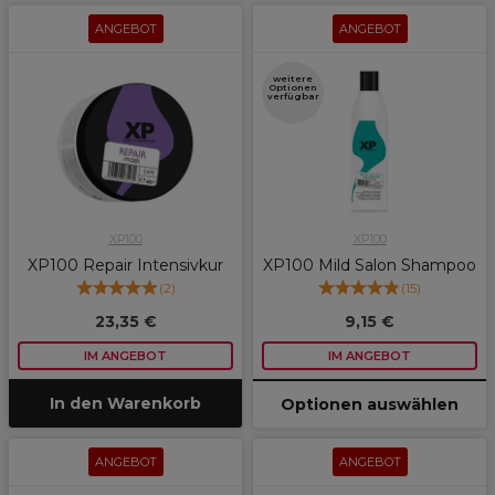
ANGEBOT
ANGEBOT
weitere
Optionen
verfügbar
XP100
XP100
XP100 Repair Intensivkur
XP100 Mild Salon Shampoo
(
2
)
(
15
)
23,35 €
9,15 €
IM ANGEBOT
IM ANGEBOT
In den Warenkorb
Optionen auswählen
ANGEBOT
ANGEBOT