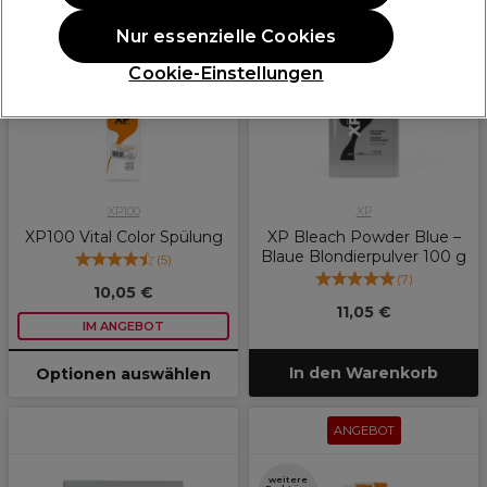
ANGEBOT
Nur essenzielle Cookies
weitere
Optionen
Cookie-Einstellungen
verfügbar
XP100
XP
XP100 Vital Color Spülung
XP Bleach Powder Blue –
Blaue Blondierpulver 100 g
(
5
)
(
7
)
10,05 €
11,05 €
IM ANGEBOT
In den Warenkorb
Optionen auswählen
ANGEBOT
weitere