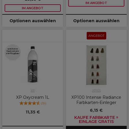
IM ANGEBOT
IM ANGEBOT
Optionen auswählen
Optionen auswählen
ANGEBOT
weitere
Optionen
verfügbar
XP
XP100
XP Oxycream 1L
XP100 Intense Radiance
Farbkarten-Einleger
(
19
)
6,15 €
11,35 €
KAUFE FARBKARTE =
EINLAGE GRATIS