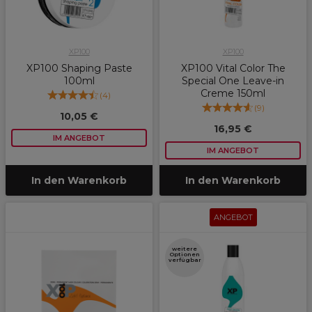
XP100
XP100
XP100 Shaping Paste
XP100 Vital Color The
100ml
Special One Leave-in
Creme 150ml
(
4
)
(
9
)
10,05 €
16,95 €
IM ANGEBOT
IM ANGEBOT
In den Warenkorb
In den Warenkorb
ANGEBOT
weitere
Optionen
verfügbar