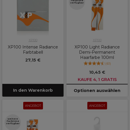
Farbtöne
verfügbar
XP100
XP100
XP100 Intense Radiance
XP100 Light Radiance
Farbtabell
Demi-Permanent
Haarfarbe 100ml
27,15 €
(
61
)
10,45 €
KAUFE 4, 1 GRATIS
In den Warenkorb
Optionen auswählen
ANGEBOT
ANGEBOT
weitere
Farbtöne
verfügbar