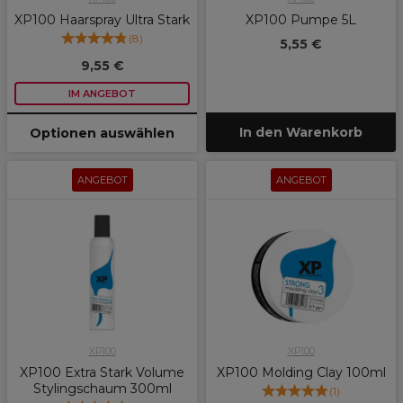
XP100 Haarspray Ultra Stark
XP100 Pumpe 5L
(
8
)
5,55 €
9,55 €
IM ANGEBOT
In den Warenkorb
Optionen auswählen
ANGEBOT
ANGEBOT
XP100
XP100
XP100 Extra Stark Volume
XP100 Molding Clay 100ml
Stylingschaum 300ml
(
1
)