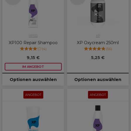
XP100
XP
XP100 Repair Shampoo
XP Oxycream 250ml
(
4
)
(
56
)
9,15 €
5,25 €
IM ANGEBOT
Optionen auswählen
Optionen auswählen
ANGEBOT
ANGEBOT