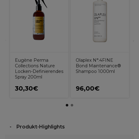
L
M
5
Eugène Perma
Olaplex N°.4FINE
Collections Nature
Bond Maintenance®
Locken-Definierendes
Shampoo 1000ml
Spray 200ml
30,30€
96,00€
Produkt-Highlights