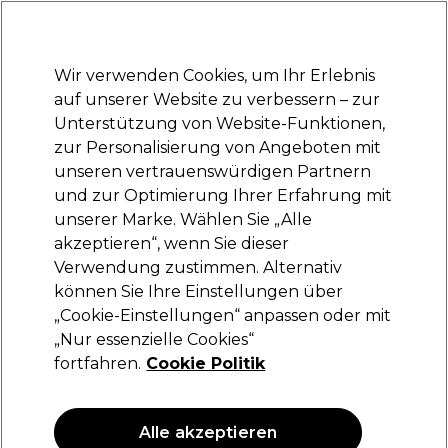
Bereit, dich anzumelden für
-15 %
? Tritt
Pro-Duo Prestige
bei und nutze
RET15
für deinen ersten Einkauf.
*Es gelten AGB.
Wir verwenden Cookies, um Ihr Erlebnis
Anmelden
auf unserer Website zu verbessern – zur
Unterstützung von Website-Funktionen,
Marken
Deals
Haare
Elektrogeräte
Saloneinrichtung
zur Personalisierung von Angeboten mit
Lieferung und Lieferzeiten
unseren vertrauenswürdigen Partnern
– mehr erfahren
und zur Optimierung Ihrer Erfahrung mit
unserer Marke. Wählen Sie „Alle
Sibel
akzeptieren“, wenn Sie dieser
Verwendung zustimmen. Alternativ
Sibel Haken Weiche Gummibänder x12
können Sie Ihre Einstellungen über
(
0
)
„Cookie-Einstellungen“ anpassen oder mit
8,19 €
„Nur essenzielle Cookies“
fortfahren.
Cookie Politik
Alle akzeptieren