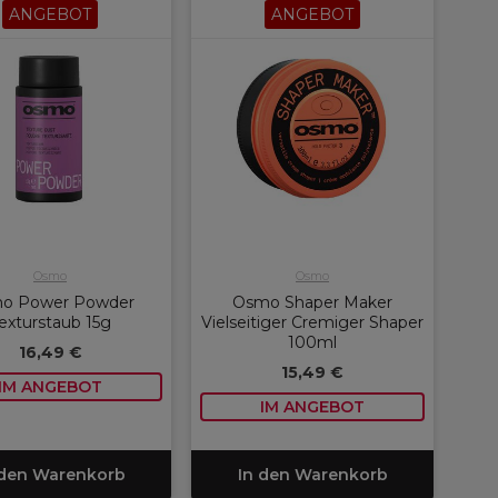
ANGEBOT
ANGEBOT
Osmo
Osmo
o Power Powder
Osmo Shaper Maker
exturstaub 15g
Vielseitiger Cremiger Shaper
100ml
16,49 €
15,49 €
IM ANGEBOT
IM ANGEBOT
 den Warenkorb
In den Warenkorb