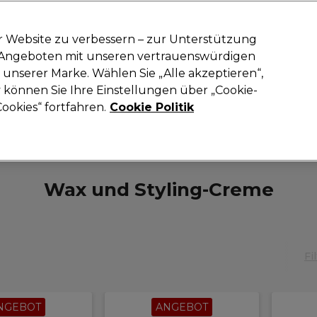
-15 %
? Tritt
Pro-Duo Prestige
bei und nutze
RET15
für deinen ers
r Website zu verbessern – zur Unterstützung
n Angeboten mit unseren vertrauenswürdigen
Suchen
unserer Marke. Wählen Sie „Alle akzeptieren“,
oneinrichtung
Kosmetik
Herrenfriseur
Inspiration
Neue Prod
können Sie Ihre Einstellungen über „Cookie-
ookies“ fortfahren.
Cookie Politik
Haare
Haarstyling
Wax und Styling-Creme
Wax und Styling-Creme
Fi
NGEBOT
ANGEBOT