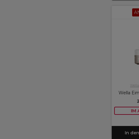
A
Wella
Wella Eim
IM
In de