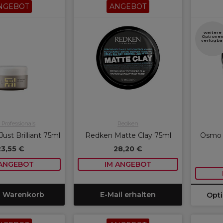
NGEBOT
ANGEBOT
weitere
Optione
verfügba
 Professionals
Redken
Just Brilliant 75ml
Redken Matte Clay 75ml
Osmo C
23,55 €
28,20 €
 ANGEBOT
IM ANGEBOT
n Warenkorb
E-Mail erhalten
Opt