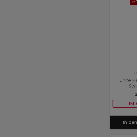
A
U
Unite 
Styl
IM
In de