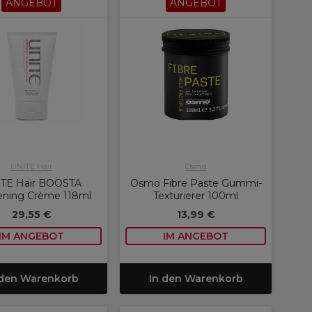
ANGEBOT
ANGEBOT
UNITE Hair
Osmo
TE Hair BOOSTA
Osmo Fibre Paste Gummi-
ening Crème 118ml
Texturierer 100ml
29,55 €
13,99 €
IM ANGEBOT
IM ANGEBOT
 den Warenkorb
In den Warenkorb