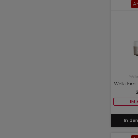
A
Wella
Wella Eimi 
IM
In de