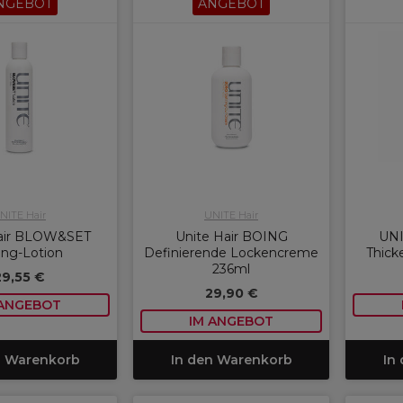
NGEBOT
ANGEBOT
NITE Hair
UNITE Hair
Hair BLOW&SET
Unite Hair BOING
UNI
ing-Lotion
Definierende Lockencreme
Thick
236ml
29,55 €
29,90 €
 ANGEBOT
IM ANGEBOT
n Warenkorb
In den Warenkorb
In