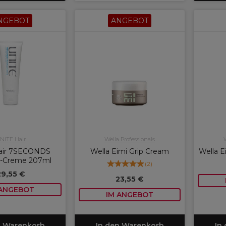
NGEBOT
ANGEBOT
NITE Hair
Wella Professionals
Hair 7SECONDS
Wella Eimi Grip Cream
Wella E
-Creme 207ml
(
2
)
29,55 €
23,55 €
 ANGEBOT
IM ANGEBOT
n Warenkorb
In den Warenkorb
In