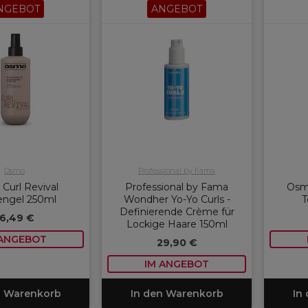
NGEBOT
ANGEBOT
Osmo
Professional by Fama
Curl Revival
Professional by Fama
Osm
engel 250ml
Wondher Yo-Yo Curls -
T
Definierende Crème für
16,49 €
Lockige Haare 150ml
 ANGEBOT
29,90 €
IM ANGEBOT
n Warenkorb
In den Warenkorb
In