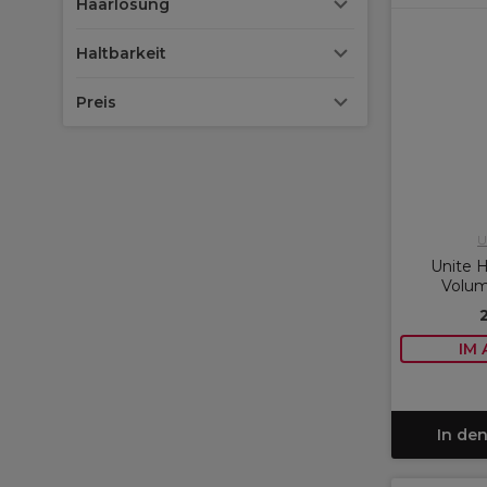
Haarlösung
Haltbarkeit
Preis
U
Unite 
Volum
IM
In de