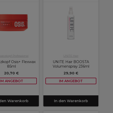
arzkopf Professional
UNITE Hair
zkopf Osis+ Flexwax
UNITE Hair BOOSTA
85ml
Volumenspray 236ml
20,70 €
29,90 €
IM ANGEBOT
IM ANGEBOT
 den Warenkorb
In den Warenkorb