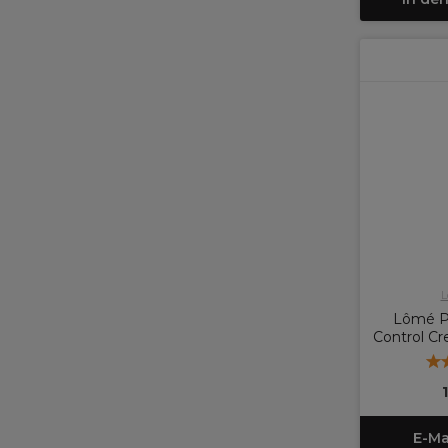
L
Lômé Pa
Control Cr
E-Ma