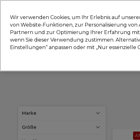
Bereit, dich anzumelden für
Wir verwenden Cookies, um Ihr Erlebnis auf unsere
von Website-Funktionen, zur Personalisierung vo
Partnern und zur Optimierung Ihrer Erfahrung mit 
Marken
Deals
Haare
Elektrogeräte
Sal
wenn Sie dieser Verwendung zustimmen. Alternativ 
Einstellungen“ anpassen oder mit „Nur essenzielle C
Lieferung und Lieferzeiten
– mehr erfahren
Marke
Größe
A