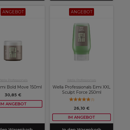
ANGEBOT
ANGEBOT
Wella Professionals
Wella Professionals
imi Bold Move 150ml
Wella Professionals Eimi XXL
Sculpt Force 250ml
30,85 €
(
1
)
IM ANGEBOT
26,10 €
IM ANGEBOT
 den Warenkorb
In den Warenkorb