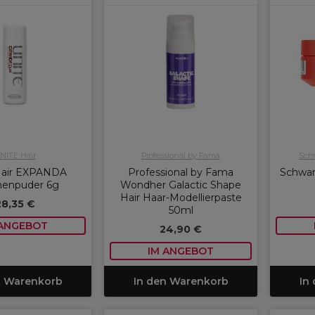
NITE Hair
Professional by Fama
Schw
Hair EXPANDA
Professional by Fama
Schwar
enpuder 6g
Wondher Galactic Shape
Hair Haar-Modellierpaste
28,35 €
50ml
 ANGEBOT
24,90 €
IM ANGEBOT
n Warenkorb
In den Warenkorb
In