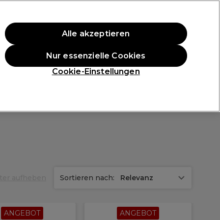
ten Einkauf.
*Es gelten AGB.
Alle akzeptieren
Anmelden
Nur essenzielle Cookies
ukte
Die Professional Preise
Vegane Produkte
Cookie-Einstellungen
Gratis Lieferung ab 40 €
Klicke hier für weitere Informationen zur Lieferung
lter aufheben
Sortieren nach:
Relevanz
ANGEBOT
ANGEBOT