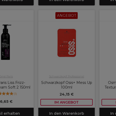
ANGEBOT
ômé Paris
Schwarzkopf Professional
ris Liss Frizz-
Schwarzkopf Osis+ Mess Up
Osmo
eam Soft 2 150ml
100ml
Textur
(
1
)
24,15 €
16,65 €
IM ANGEBOT
il erhalten
In den Warenkorb
In