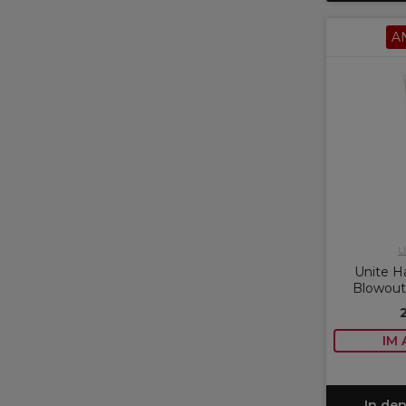
A
U
Unite 
Blowout
IM
In de