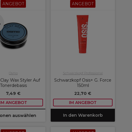
ANGEBOT
ANGEBOT
n
r
Osmo
Schwarzkopf Professional
lay Wax Styler Auf
Schwarzkopf Osis+ G. Force
Tonerdebasis
150ml
7,49 €
22,70 €
IM ANGEBOT
IM ANGEBOT
In den Warenkorb
ionen auswählen