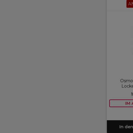
A
Osmo 
Lock
IM
In de