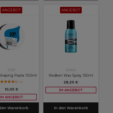
ANGEBOT
ANGEBOT
XP100
Redken
Shaping Paste 100ml
Redken Wax Spray 150ml
(
4
)
28,20 €
10,05 €
IM ANGEBOT
IM ANGEBOT
 den Warenkorb
In den Warenkorb