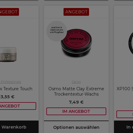
NGEBOT
ANGEBOT
weitere
Optionen
verfügbar
 Professionals
Osmo
i Texture Touch
Osmo Matte Clay Extreme
XP100 
Trockentextur-Wachs
23,55 €
7,49 €
 ANGEBOT
IM ANGEBOT
n Warenkorb
In
Optionen auswählen