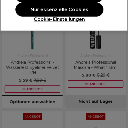
ANGEBOT
ANGEBOT
Nur essenzielle Cookies
weitere
Farbtöne
Cookie-Einstellungen
verfügbar
Andreia Professional
Andreia Professional
Andreia Professional -
Andreia Professional
Wasserfest Eyeliner Velvet
Mascara - What? 13ml
12H
5,80 €
8,29 €
5,59 €
7,99 €
IM ANGEBOT
IM ANGEBOT
Nicht auf Lager
Optionen auswählen
ANGEBOT
ANGEBOT