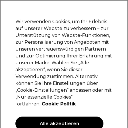
Bereit, dich anzumelden für
-15 %
? Tritt
Pro-Duo Prestige
bei und nutze
RET15
für deinen ersten Einkauf.
*Es gelten AGB.
Wir verwenden Cookies, um Ihr Erlebnis
Anmelden
auf unserer Website zu verbessern – zur
Unterstützung von Website-Funktionen,
Marken
Deals
Haare
Elektrogeräte
Saloneinrichtung
zur Personalisierung von Angeboten mit
Lieferung und Lieferzeiten
unseren vertrauenswürdigen Partnern
– mehr erfahren
und zur Optimierung Ihrer Erfahrung mit
Augen
Kosmetik
Make-up und Accessoires
unserer Marke. Wählen Sie „Alle
akzeptieren“, wenn Sie dieser
Augen
Verwendung zustimmen. Alternativ
können Sie Ihre Einstellungen über
„Cookie-Einstellungen“ anpassen oder mit
„Nur essenzielle Cookies“
Filters
fortfahren.
Cookie Politik
Sortieren nach:
Relevanz
Alle akzeptieren