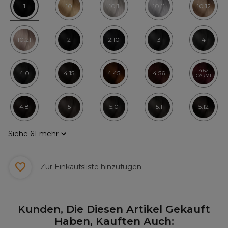
1
10
10.1
10.11
10.12
10.21
2
2.10
3
4
4.62
4.0
4.15
4.45
4.56
CARMI
4.8
5
5.0
5.1
5.12
Siehe 61 mehr
Zur Einkaufsliste hinzufügen
Kunden, Die Diesen Artikel Gekauft
Haben, Kauften Auch: