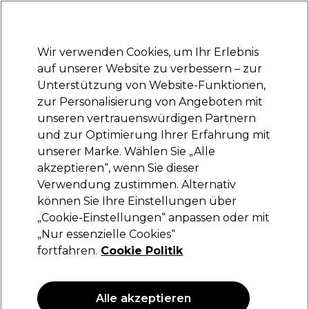
Bereit, dich anzumelden für
-15 %
? Tritt
Pro-Duo Prestige
bei und nutze
RET15
für deinen ersten Einkauf.
*Es gelten AGB.
Wir verwenden Cookies, um Ihr Erlebnis
Anmelden
auf unserer Website zu verbessern – zur
Unterstützung von Website-Funktionen,
Marken
Deals
Haare
Elektrogeräte
Saloneinrichtung
zur Personalisierung von Angeboten mit
Lieferung und Lieferzeiten
unseren vertrauenswürdigen Partnern
– mehr erfahren
und zur Optimierung Ihrer Erfahrung mit
unserer Marke. Wählen Sie „Alle
L'Oréal Professionnel
akzeptieren“, wenn Sie dieser
Verwendung zustimmen. Alternativ
L'Oréal Inoa 2 60ml
können Sie Ihre Einstellungen über
(
24
)
„Cookie-Einstellungen“ anpassen oder mit
19,75 €
„Nur essenzielle Cookies“
32.92 € pro 100ml
fortfahren.
Cookie Politik
ANGEBOT
Alle akzeptieren