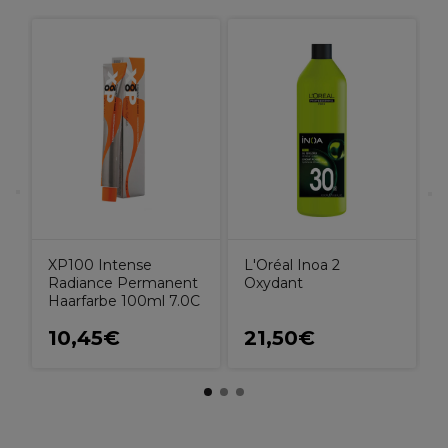
L
XP100 Intense
L'Oréal Inoa 2
Radiance Permanent
Oxydant
Haarfarbe 100ml 7.0C
10,45€
21,50€