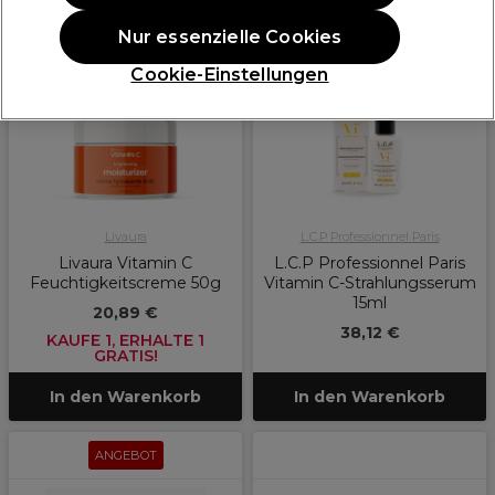
ANGEBOT
NEU
Nur essenzielle Cookies
Cookie-Einstellungen
Livaura
L.C.P Professionnel Paris
Livaura Vitamin C
L.C.P Professionnel Paris
Feuchtigkeitscreme 50g
Vitamin C-Strahlungsserum
15ml
20,89 €
38,12 €
KAUFE 1, ERHALTE 1
GRATIS!
In den Warenkorb
In den Warenkorb
ANGEBOT