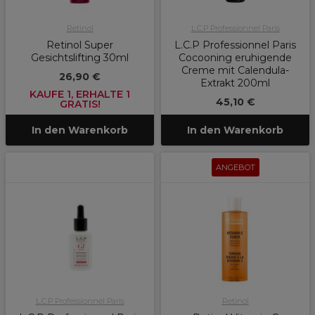
Retinol
L.C.P Professionnel Paris
Retinol Super
L.C.P Professionnel Paris
Gesichtslifting 30ml
Cocooning eruhigende
Creme mit Calendula-
26,90 €
Extrakt 200ml
KAUFE 1, ERHALTE 1
45,10 €
GRATIS!
In den Warenkorb
In den Warenkorb
ANGEBOT
L.C.P Professionnel Paris
Retinol