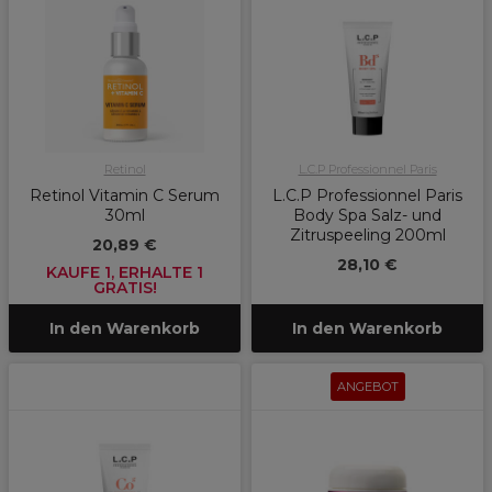
Retinol
L.C.P Professionnel Paris
Retinol Vitamin C Serum
L.C.P Professionnel Paris
30ml
Body Spa Salz- und
Zitruspeeling 200ml
20,89 €
28,10 €
KAUFE 1, ERHALTE 1
GRATIS!
In den Warenkorb
In den Warenkorb
ANGEBOT