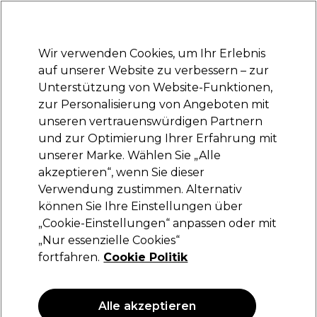
Bereit, dich anzumelden für
-15 %
? Tritt
Pro-Duo Prestige
bei und nutze
RET15
für deinen ersten Einkauf.
*Es gelten AGB.
Wir verwenden Cookies, um Ihr Erlebnis
Anmelden
auf unserer Website zu verbessern – zur
Unterstützung von Website-Funktionen,
Marken
Deals
Haare
Elektrogeräte
Saloneinrichtung
zur Personalisierung von Angeboten mit
Lieferung und Lieferzeiten
unseren vertrauenswürdigen Partnern
– mehr erfahren
und zur Optimierung Ihrer Erfahrung mit
Gesichtscremes &
Kosmetik
Gesichtspflege
unserer Marke. Wählen Sie „Alle
Feuchtigkeitspflegen
akzeptieren“, wenn Sie dieser
Verwendung zustimmen. Alternativ
Gesichtscremes & Feuchtigkeitspflegen
können Sie Ihre Einstellungen über
„Cookie-Einstellungen“ anpassen oder mit
„Nur essenzielle Cookies“
fortfahren.
Cookie Politik
Filters
Sortieren nach:
Relevanz
Alle akzeptieren