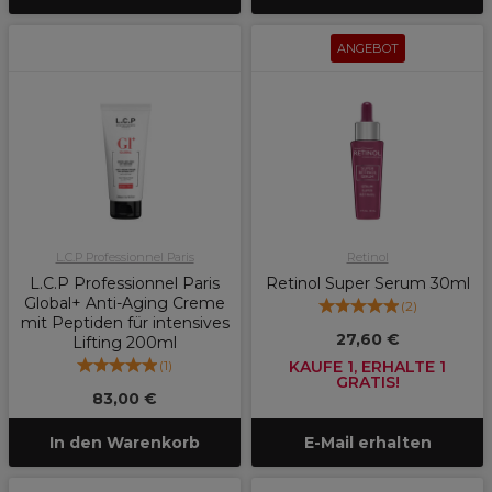
ANGEBOT
L.C.P Professionnel Paris
Retinol
L.C.P Professionnel Paris
Retinol Super Serum 30ml
Global+ Anti-Aging Creme
(
2
)
mit Peptiden für intensives
27,60 €
Lifting 200ml
(
1
)
KAUFE 1, ERHALTE 1
GRATIS!
83,00 €
In den Warenkorb
E-Mail erhalten