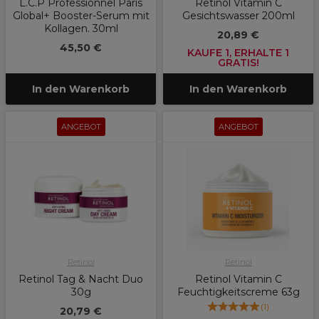
L.C.P Professionnel Paris
Retinol Vitamin C
Global+ Booster-Serum mit
Gesichtswasser 200ml
Kollagen. 30ml
20,89 €
45,50 €
KAUFE 1, ERHALTE 1
GRATIS!
In den Warenkorb
In den Warenkorb
ANGEBOT
ANGEBOT
Retinol
Retinol
Retinol Tag & Nacht Duo
Retinol Vitamin C
30g
Feuchtigkeitscreme 63g
(
1
)
20,79 €