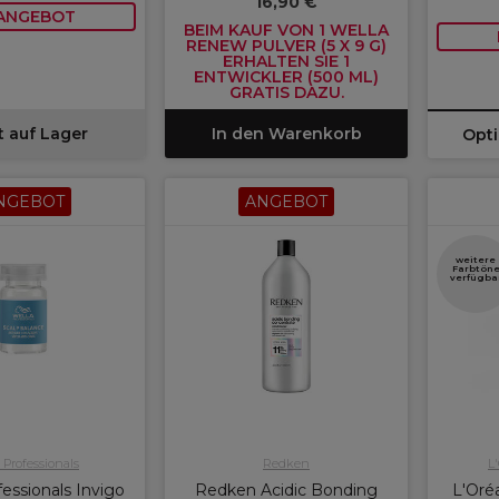
16,90 €
 ANGEBOT
BEIM KAUF VON 1 WELLA
RENEW PULVER (5 X 9 G)
ERHALTEN SIE 1
ENTWICKLER (500 ML)
GRATIS DAZU.
t auf Lager
In den Warenkorb
Opt
NGEBOT
ANGEBOT
weitere
Farbtön
verfügba
 Professionals
Redken
L
essionals Invigo
Redken Acidic Bonding
L'Oréa