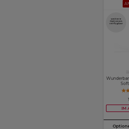
A
weitere
Optionen
verfügbar
W
Wunderbar
Sof
IM
Option