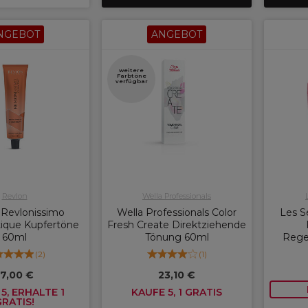
NGEBOT
ANGEBOT
weitere
Farbtöne
verfügbar
Revlon
Wella Professionals
 Revlonissimo
Wella Professionals Color
Les S
ique Kupfertöne
Fresh Create Direktziehende
60ml
Tönung 60ml
Rege
(
2
)
(
1
)
17,00 €
23,10 €
5, ERHALTE 1
KAUFE 5, 1 GRATIS
GRATIS!