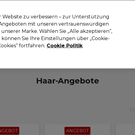
-15 %
? Tritt
Pro-Duo Prestige
bei und nutze
RET15
für deinen ers
r Website zu verbessern – zur Unterstützung
n Angeboten mit unseren vertrauenswürdigen
Suchen
unserer Marke. Wählen Sie „Alle akzeptieren“,
oneinrichtung
Kosmetik
Herrenfriseur
Inspiration
Neue Prod
können Sie Ihre Einstellungen über „Cookie-
ookies“ fortfahren.
Cookie Politik
Haare
Haar-Angebote
Haar-Angebote
Fi
NGEBOT
ANGEBOT