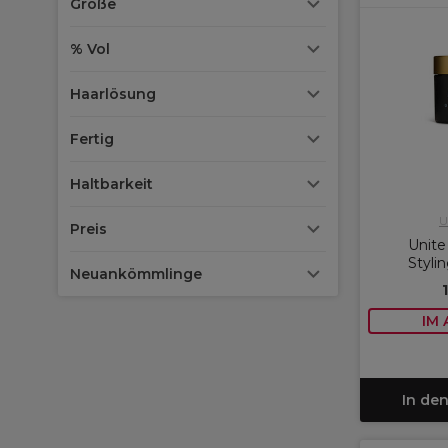
Größe
% Vol
Haarlösung
Fertig
Haltbarkeit
U
Preis
Unite
Styli
Neuankömmlinge
IM
In de