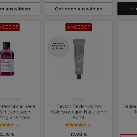
In
en auswählen
Optionen auswählen
NGEBOT
ANGEBOT
weitere
Farbtöne
verfügbar
l Professionnel
Revlon
ofessionnel Série
Revlon Revlonissimo
Redken
url Expression
Colorsmetique Naturtöne
izing Shampoo
60ml
(
4
)
(
4
)
25,10 €
17,00 €