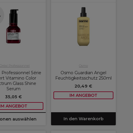
n
r
'Oréal Professionnel
Osmo
 Professionnel Série
Osmo Guardian Angel
rt Vitamino Color
Feuchtigkeitsschutz 250ml
trum Glass Shine
20,49 €
Serum
IM ANGEBOT
35,05 €
IM ANGEBOT
In den Warenkorb
ionen auswählen