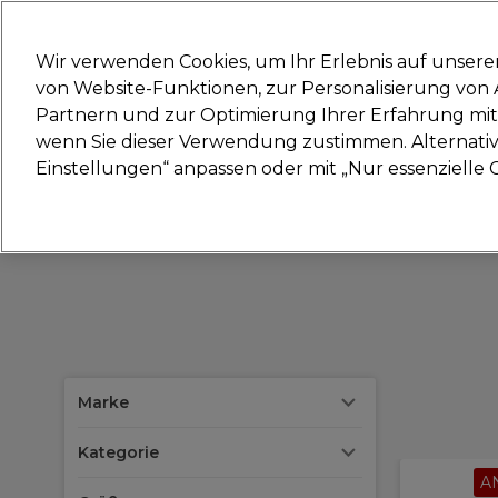
Bereit, dich anzumelden für
Wir verwenden Cookies, um Ihr Erlebnis auf unsere
von Website-Funktionen, zur Personalisierung vo
Partnern und zur Optimierung Ihrer Erfahrung mit 
Marken
Deals
Haare
Elektrogeräte
Sal
wenn Sie dieser Verwendung zustimmen. Alternativ 
Einstellungen“ anpassen oder mit „Nur essenzielle C
Lieferung und Lieferzeiten
– mehr erfahren
Marke
Kategorie
A