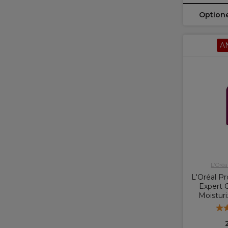
Option
A
L'Oréa
L'Oréal Pr
Expert C
Moistur