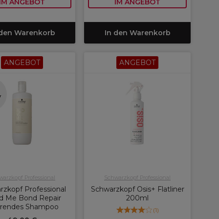
IM ANGEBOT
IM ANGEBOT
 den Warenkorb
In den Warenkorb
ANGEBOT
ANGEBOT
n
r
arzkopf Professional
Schwarzkopf Professional
rzkopf Professional
Schwarzkopf Osis+ Flatliner
d Me Bond Repair
200ml
rendes Shampoo
(
1
)