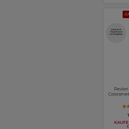
A
weitere
Farbtöne
verfügbar
Revlon
Colorsmet
KAUFE 