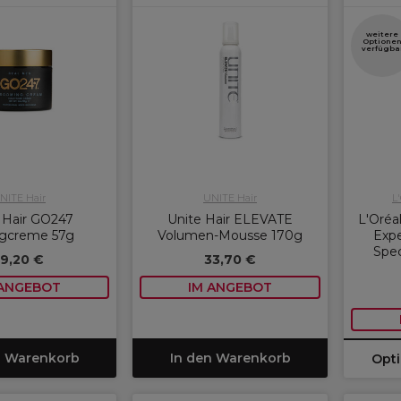
weitere
Optione
verfügba
NITE Hair
UNITE Hair
L
 Hair GO247
Unite Hair ELEVATE
L'Oréal
ngcreme 57g
Volumen-Mousse 170g
Expe
Spec
19,20 €
33,70 €
 ANGEBOT
IM ANGEBOT
n Warenkorb
In den Warenkorb
Opt