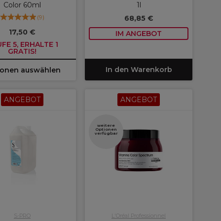
Color 60ml
1l
(
9
)
68,85 €
17,50 €
IM ANGEBOT
FE 5, ERHALTE 1
GRATIS!
In den Warenkorb
ionen auswählen
ANGEBOT
ANGEBOT
weitere
Optionen
verfügbar
S-PRO
L'Oréal Professionnel