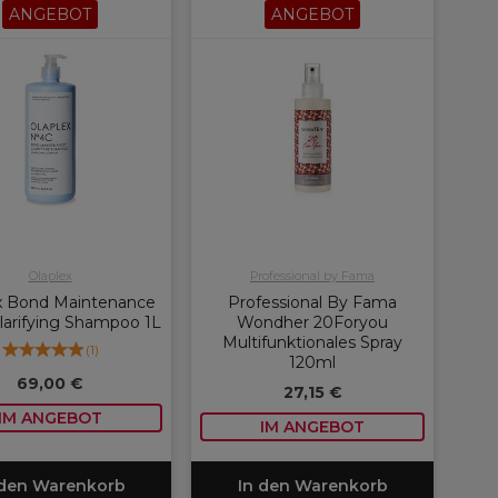
ANGEBOT
ANGEBOT
Olaplex
Professional by Fama
x Bond Maintenance
Professional By Fama
larifying Shampoo 1L
Wondher 20Foryou
Multifunktionales Spray
(
1
)
120ml
69,00 €
27,15 €
IM ANGEBOT
IM ANGEBOT
 den Warenkorb
In den Warenkorb