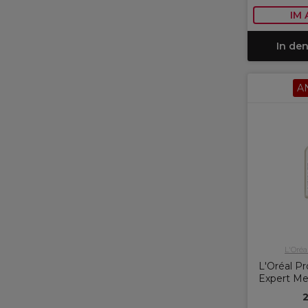
IM
In de
A
L'Oréa
L'Oréal Pr
Expert M