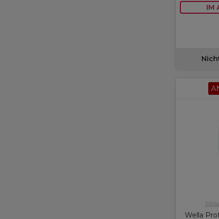
IM
Nich
A
Wella
Wella Prof