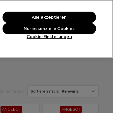
ten Einkauf.
*Es gelten AGB.
Alle akzeptieren
Anmelden
Nur essenzielle Cookies
ukte
Die Professional Preise
Vegane Produkte
Cookie-Einstellungen
Gratis Lieferung ab 40 €
Klicke hier für weitere Informationen zur Lieferung
lter aufheben
Sortieren nach:
Relevanz
ANGEBOT
ANGEBOT