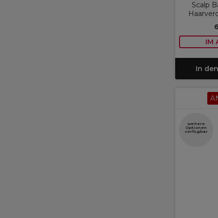
Scalp B
Haarver
IM
In de
A
weitere
Optionen
verfügbar