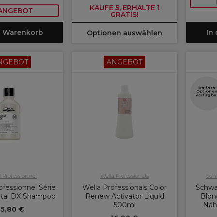
KAUFE 5, ERHALTE 1
 ANGEBOT
GRATIS!
n Warenkorb
In
Optionen auswählen
NGEBOT
ANGEBOT
weitere
Optione
verfügba
l Professionnel
Wella Professionals
Schw
ofessionnel Série
Wella Professionals Color
Schwa
etal DX Shampoo
Renew Activator Liquid
Blon
500ml
Näh
25,80 €