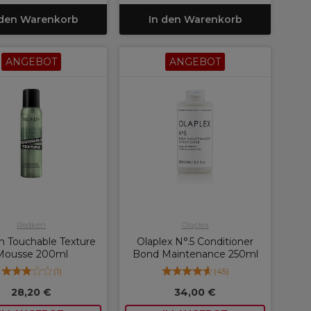
 den Warenkorb
In den Warenkorb
ANGEBOT
ANGEBOT
Redken
Olaplex
 Touchable Texture
Olaplex N°.5 Conditioner
Mousse 200ml
Bond Maintenance 250ml
(
1
)
(
45
)
28,20 €
34,00 €