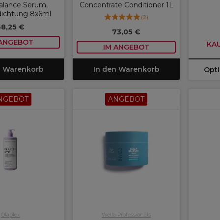
alance Serum,
Concentrate Conditioner 1L
dichtung 8x6ml
(
2
)
68,25 €
73,05 €
 ANGEBOT
KAU
IM ANGEBOT
n Warenkorb
In den Warenkorb
Opt
NGEBOT
ANGEBOT
Olaplex
Wella Professionals