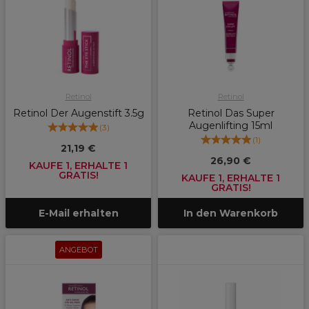
Retinol
Retinol
Retinol Der Augenstift 3.5g
Retinol Das Super
Augenlifting 15ml
(
3
)
(
1
)
21,19 €
26,90 €
KAUFE 1, ERHALTE 1
GRATIS!
KAUFE 1, ERHALTE 1
GRATIS!
E-Mail erhalten
In den Warenkorb
ANGEBOT