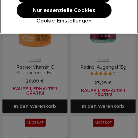
ANGEBOT
ANGEBOT
Nur essenzielle Cookies
Cookie-Einstellungen
Retinol
Retinol
Retinol Vitamin C
Retinol Augengel 15g
Augencreme 15g
(
1
)
20,89 €
23,29 €
KAUFE 1, ERHALTE 1
KAUFE 1, ERHALTE 1
GRATIS!
GRATIS!
In den Warenkorb
In den Warenkorb
ANGEBOT
ANGEBOT