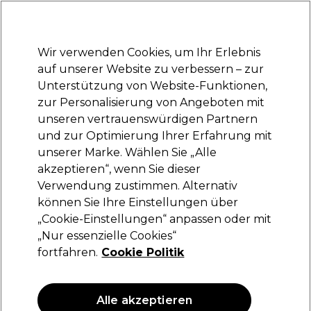
Bereit, dich anzumelden für
-15 %
? Tritt
Pro-Duo Prestige
bei und nutze
RET15
für deinen ersten Einkauf.
*Es gelten AGB.
Wir verwenden Cookies, um Ihr Erlebnis
Anmelden
auf unserer Website zu verbessern – zur
Unterstützung von Website-Funktionen,
Marken
Deals
Haare
Elektrogeräte
Saloneinrichtung
zur Personalisierung von Angeboten mit
Lieferung und Lieferzeiten
unseren vertrauenswürdigen Partnern
– mehr erfahren
und zur Optimierung Ihrer Erfahrung mit
Augencremes
Kosmetik
Gesichtspflege
unserer Marke. Wählen Sie „Alle
akzeptieren“, wenn Sie dieser
Augencremes
Verwendung zustimmen. Alternativ
können Sie Ihre Einstellungen über
„Cookie-Einstellungen“ anpassen oder mit
„Nur essenzielle Cookies“
Filters
fortfahren.
Cookie Politik
Sortieren nach:
Relevanz
Alle akzeptieren