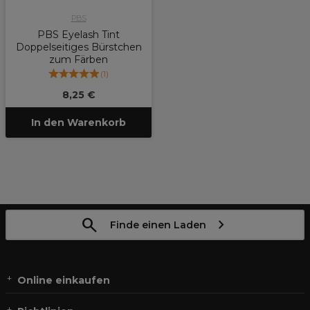
PBS
PBS Eyelash Tint
Doppelseitiges Bürstchen
zum Färben
(
1
)
8,25 €
In den Warenkorb
Finde einen Laden
Online einkaufen