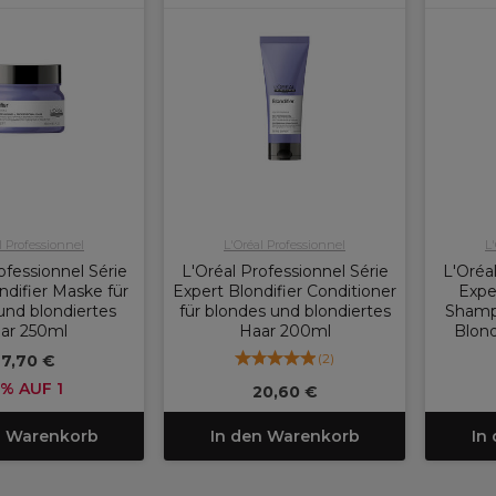
l Professionnel
L'Oréal Professionnel
L
ofessionnel Série
L'Oréal Professionnel Série
L'Oréal
ndifier Maske für
Expert Blondifier Conditioner
Expe
und blondiertes
für blondes und blondiertes
Shamp
ar 250ml
Haar 200ml
Blond
(
2
)
27,70 €
5% AUF 1
20,60 €
n Warenkorb
In den Warenkorb
In