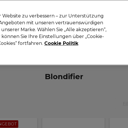
-15 %
? Tritt
Pro-Duo Prestige
bei und nutze
RET15
für deinen ers
r Website zu verbessern – zur Unterstützung
n Angeboten mit unseren vertrauenswürdigen
Suchen
unserer Marke. Wählen Sie „Alle akzeptieren“,
oneinrichtung
Kosmetik
Herrenfriseur
Inspiration
Neue Prod
können Sie Ihre Einstellungen über „Cookie-
ookies“ fortfahren.
Cookie Politik
ken
L'Oréal Professionnel
L'Oréal Professionnel Serie Expert
Blondifier
Fi
NGEBOT