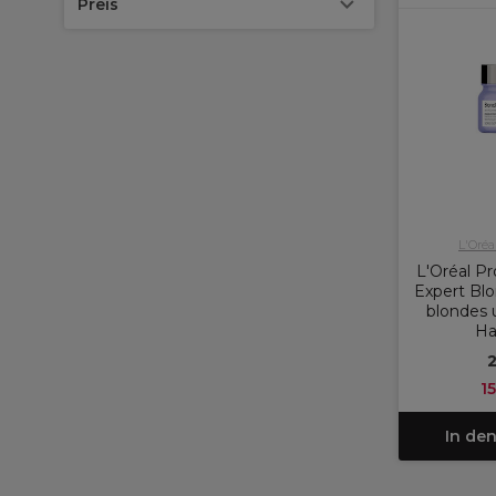
Preis
L'Oréa
L'Oréal Pr
Expert Blo
blondes 
Ha
1
In de