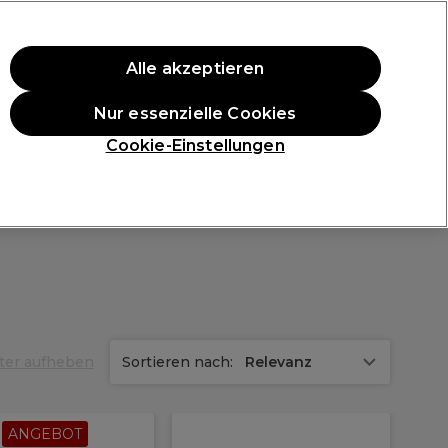
ten Einkauf.
*Es gelten AGB.
Alle akzeptieren
Anmelden
Nur essenzielle Cookies
ukte
Die Professional Preise
Vegane Produkte
Cookie-Einstellungen
Gratis Lieferung ab 40 €
Klicke hier für weitere Informationen zur Lieferung
Blondifier
lter aufheben
Sortieren nach:
Relevanz
ANGEBOT