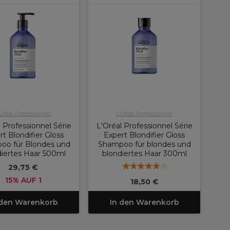
'Oréal Professionnel
L'Oréal Professionnel
 Professionnel Série
L'Oréal Professionnel Série
rt Blondifier Gloss
Expert Blondifier Gloss
oo für Blondes und
Shampoo für blondes und
iertes Haar 500ml
blondiertes Haar 300ml
(
1
)
29,75 €
15% AUF 1
18,50 €
 den Warenkorb
In den Warenkorb