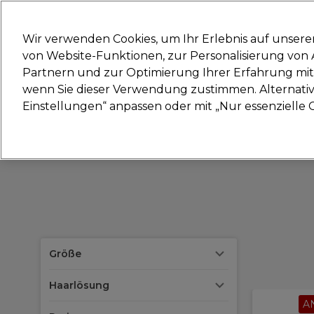
Bereit, dich anzumelden für
Wir verwenden Cookies, um Ihr Erlebnis auf unsere
von Website-Funktionen, zur Personalisierung vo
Partnern und zur Optimierung Ihrer Erfahrung mit 
Marken
Deals
Haare
Elektrogeräte
Sal
wenn Sie dieser Verwendung zustimmen. Alternativ 
Einstellungen“ anpassen oder mit „Nur essenzielle C
Lieferung und Lieferzeiten
– mehr erfahren
Mar
Größe
Haarlösung
A