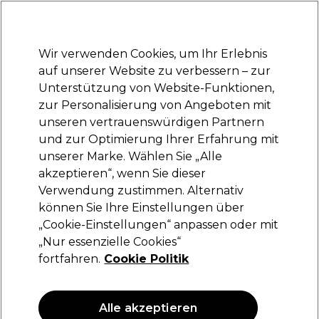
Bereit, dich anzumelden für
-15 %
? Tritt
Pro-Duo Prestige
bei und nutze
RET15
für deinen ersten Einkauf.
*Es gelten AGB.
Wir verwenden Cookies, um Ihr Erlebnis
Anmelden
auf unserer Website zu verbessern – zur
Unterstützung von Website-Funktionen,
Marken
Deals
Haare
Elektrogeräte
Saloneinrichtung
zur Personalisierung von Angeboten mit
Lieferung und Lieferzeiten
unseren vertrauenswürdigen Partnern
– mehr erfahren
und zur Optimierung Ihrer Erfahrung mit
Kopfhautpflege
unserer Marke. Wählen Sie „Alle
akzeptieren“, wenn Sie dieser
Verwendung zustimmen. Alternativ
können Sie Ihre Einstellungen über
„Cookie-Einstellungen“ anpassen oder mit
„Nur essenzielle Cookies“
fortfahren.
Cookie Politik
Alle akzeptieren