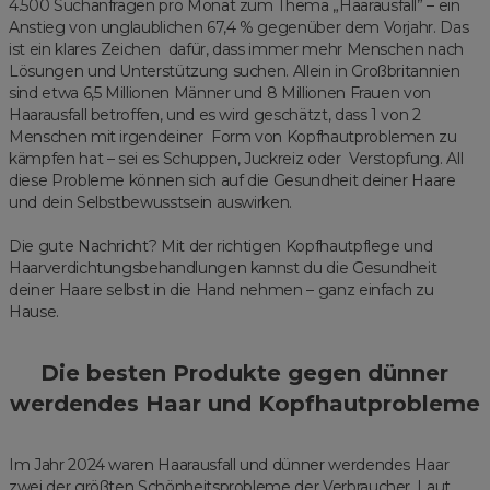
4.500 Suchanfragen pro Monat zum Thema „Haarausfall” – ein
Anstieg von unglaublichen 67,4 % gegenüber dem Vorjahr. Das
ist ein klares Zeichen dafür, dass immer mehr Menschen nach
Lösungen und Unterstützung suchen. Allein in Großbritannien
sind etwa 6,5 Millionen Männer und 8 Millionen Frauen von
Haarausfall betroffen, und es wird geschätzt, dass 1 von 2
Menschen mit irgendeiner Form von Kopfhautproblemen zu
kämpfen hat – sei es Schuppen, Juckreiz oder Verstopfung. All
diese Probleme können sich auf die Gesundheit deiner Haare
und dein Selbstbewusstsein auswirken.
Die gute Nachricht? Mit der richtigen Kopfhautpflege und
Haarverdichtungsbehandlungen kannst du die Gesundheit
deiner Haare selbst in die Hand nehmen – ganz einfach zu
Hause.
Die besten Produkte gegen dünner
werdendes Haar und Kopfhautprobleme
Im Jahr 2024 waren Haarausfall und dünner werdendes Haar
zwei der größten Schönheitsprobleme der Verbraucher. Laut