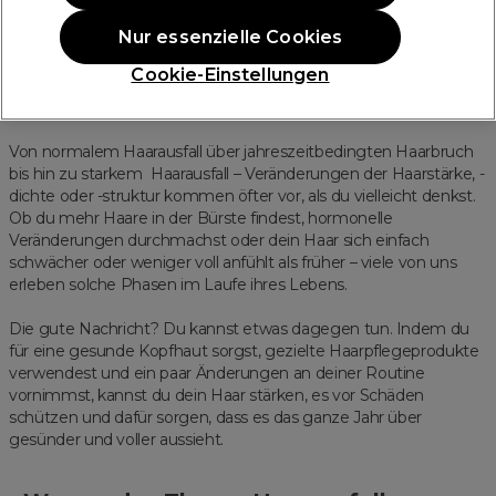
Nur essenzielle Cookies
Pflege deine Kopfhaut, kräftige dein
Cookie-Einstellungen
Haar
Von normalem Haarausfall über jahreszeitbedingten Haarbruch
bis hin zu starkem Haarausfall – Veränderungen der Haarstärke, -
dichte oder -struktur kommen öfter vor, als du vielleicht denkst.
Ob du mehr Haare in der Bürste findest, hormonelle
Veränderungen durchmachst oder dein Haar sich einfach
schwächer oder weniger voll anfühlt als früher – viele von uns
erleben solche Phasen im Laufe ihres Lebens.
Die gute Nachricht? Du kannst etwas dagegen tun. Indem du
für eine gesunde Kopfhaut sorgst, gezielte Haarpflegeprodukte
verwendest und ein paar Änderungen an deiner Routine
vornimmst, kannst du dein Haar stärken, es vor Schäden
schützen und dafür sorgen, dass es das ganze Jahr über
gesünder und voller aussieht.