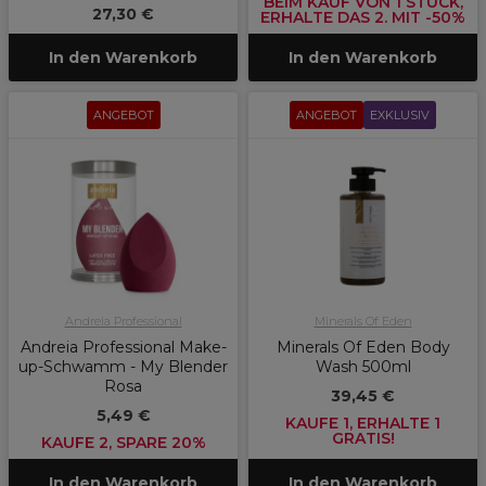
BEIM KAUF VON 1 STÜCK,
27,30 €
ERHALTE DAS 2. MIT -50%
In den Warenkorb
In den Warenkorb
ANGEBOT
ANGEBOT
EXKLUSIV
Andreia Professional
Minerals Of Eden
Andreia Professional Make-
Minerals Of Eden Body
up-Schwamm - My Blender
Wash 500ml
Rosa
39,45 €
5,49 €
KAUFE 1, ERHALTE 1
GRATIS!
KAUFE 2, SPARE 20%
In den Warenkorb
In den Warenkorb