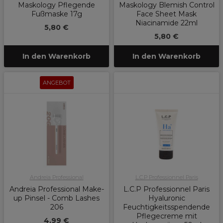
Maskology Pflegende
Maskology Blemish Control
Fußmaske 17g
Face Sheet Mask
Niacinamide 22ml
5,80 €
5,80 €
In den Warenkorb
In den Warenkorb
ANGEBOT
Andreia Professional
L.C.P Professionnel Paris
Andreia Professional Make-
L.C.P Professionnel Paris
up Pinsel - Comb Lashes
Hyaluronic
206
Feuchtigkeitsspendende
Pflegecreme mit
4,99 €