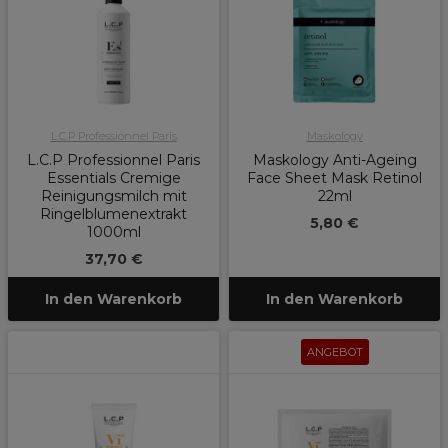
L.C.P Professionnel Paris
Maskology
L.C.P Professionnel Paris
Maskology Anti-Ageing
Essentials Cremige
Face Sheet Mask Retinol
Reinigungsmilch mit
22ml
Ringelblumenextrakt
5,80 €
1000ml
37,70 €
In den Warenkorb
In den Warenkorb
ANGEBOT