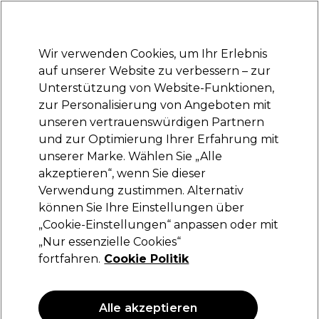
Bereit, dich anzumelden für
-15 %
? Tritt
Pro-Duo Prestige
bei und nutze
RET15
für deinen ersten Einkauf.
*Es gelten AGB.
Wir verwenden Cookies, um Ihr Erlebnis
Anmelden
auf unserer Website zu verbessern – zur
Unterstützung von Website-Funktionen,
Marken
Deals
Haare
Elektrogeräte
Saloneinrichtung
zur Personalisierung von Angeboten mit
Lieferung und Lieferzeiten
unseren vertrauenswürdigen Partnern
– mehr erfahren
und zur Optimierung Ihrer Erfahrung mit
Hautpflege
Vegane Produkte
Kosmetik
unserer Marke. Wählen Sie „Alle
akzeptieren“, wenn Sie dieser
Hautpflege
Verwendung zustimmen. Alternativ
können Sie Ihre Einstellungen über
„Cookie-Einstellungen“ anpassen oder mit
„Nur essenzielle Cookies“
Filters
fortfahren.
Cookie Politik
Sortieren nach:
Relevanz
Alle akzeptieren