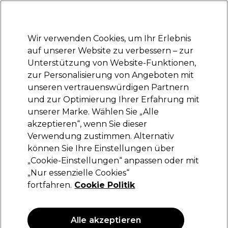
Bereit, dich anzumelden für
-15 %
? Tritt
Pro-Duo Prestige
bei und nutze
RET15
für deinen ersten Einkauf.
*Es gelten AGB.
Wir verwenden Cookies, um Ihr Erlebnis
Anmelden
auf unserer Website zu verbessern – zur
Unterstützung von Website-Funktionen,
Marken
Deals
Haare
Elektrogeräte
Saloneinrichtung
zur Personalisierung von Angeboten mit
Lieferung und Lieferzeiten
unseren vertrauenswürdigen Partnern
– mehr erfahren
und zur Optimierung Ihrer Erfahrung mit
unserer Marke. Wählen Sie „Alle
BaByliss PRO
akzeptieren“, wenn Sie dieser
Verwendung zustimmen. Alternativ
BaByliss PRO Boost+ Goldener Haarschneider
FX7870GBPE
können Sie Ihre Einstellungen über
„Cookie-Einstellungen“ anpassen oder mit
(
0
)
„Nur essenzielle Cookies“
174,95 €
fortfahren.
Cookie Politik
Alle akzeptieren