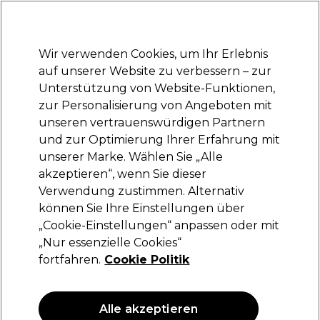
Bereit, dich anzumelden für
-15 %
? Tritt
Pro-Duo Prestige
bei und nutze
RET15
für deinen ersten Einkauf.
*Es gelten AGB.
Wir verwenden Cookies, um Ihr Erlebnis
Anmelden
auf unserer Website zu verbessern – zur
Unterstützung von Website-Funktionen,
Marken
Deals
Haare
Elektrogeräte
Saloneinrichtung
zur Personalisierung von Angeboten mit
Lieferung und Lieferzeiten
unseren vertrauenswürdigen Partnern
– mehr erfahren
und zur Optimierung Ihrer Erfahrung mit
unserer Marke. Wählen Sie „Alle
BaByliss PRO
akzeptieren“, wenn Sie dieser
Verwendung zustimmen. Alternativ
BaByliss PRO Fxone Lo-Pro Trimmer-Grau
FX729E
können Sie Ihre Einstellungen über
„Cookie-Einstellungen“ anpassen oder mit
(
0
)
„Nur essenzielle Cookies“
152,96 €
203,95 €
fortfahren.
Cookie Politik
ANGEBOT
Alle akzeptieren