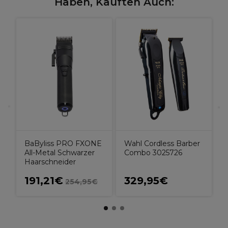
Haben, Kauften Auch:
W
BaByliss PRO FXONE
Wahl Cordless Barber
All-Metal Schwarzer
Combo 3025726
Haarschneider
191,21€
329,95€
254,95€