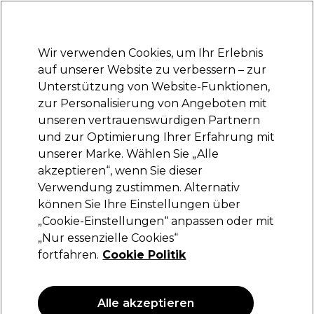
Bereit, dich anzumelden für
-15 %
? Tritt
Pro-Duo Prestige
bei und nutze
RET15
für deinen ersten Einkauf.
*Es gelten AGB.
Wir verwenden Cookies, um Ihr Erlebnis
Anmelden
auf unserer Website zu verbessern – zur
Unterstützung von Website-Funktionen,
Marken
Deals
Haare
Elektrogeräte
Saloneinrichtung
zur Personalisierung von Angeboten mit
Lieferung und Lieferzeiten
unseren vertrauenswürdigen Partnern
– mehr erfahren
und zur Optimierung Ihrer Erfahrung mit
unserer Marke. Wählen Sie „Alle
Panasonic
akzeptieren“, wenn Sie dieser
Verwendung zustimmen. Alternativ
Panasonic Haarschneidemaschine ER-GP 65
können Sie Ihre Einstellungen über
(
0
)
„Cookie-Einstellungen“ anpassen oder mit
209,95 €
„Nur essenzielle Cookies“
fortfahren.
Cookie Politik
Alle akzeptieren