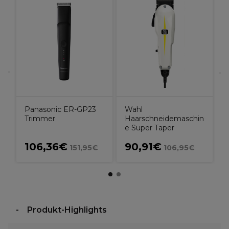
P
P
H
N
Panasonic ER-GP23
Wahl
Trimmer
Haarschneidemaschin
e Super Taper
106,36€
90,91€
€
151,95€
106,95€
Produkt-Highlights