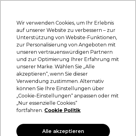
Bereit, dich anzumelden für
-15 %
? Tritt
Pro-Duo Prestige
bei und nutze
RET15
für deinen ersten Einkauf.
*Es gelten AGB.
Wir verwenden Cookies, um Ihr Erlebnis
Anmelden
auf unserer Website zu verbessern – zur
Unterstützung von Website-Funktionen,
Marken
Deals
Haare
Elektrogeräte
Saloneinrichtung
zur Personalisierung von Angeboten mit
Lieferung und Lieferzeiten
unseren vertrauenswürdigen Partnern
– mehr erfahren
und zur Optimierung Ihrer Erfahrung mit
unserer Marke. Wählen Sie „Alle
Proxelli
akzeptieren“, wenn Sie dieser
Verwendung zustimmen. Alternativ
Proxelli Professionelles Haarschneidegerät
Yeno
können Sie Ihre Einstellungen über
„Cookie-Einstellungen“ anpassen oder mit
(
12
)
„Nur essenzielle Cookies“
107,90 €
154,15 €
fortfahren.
Cookie Politik
ANGEBOT
EXKLUSIV
Alle akzeptieren