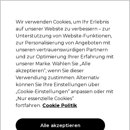
Bereit, dich anzumelden für
-15 %
? Tritt
Pro-Duo Prestige
bei und nutze
RET15
für deinen ersten Einkauf.
*Es gelten AGB.
Wir verwenden Cookies, um Ihr Erlebnis
Anmelden
auf unserer Website zu verbessern – zur
Unterstützung von Website-Funktionen,
Marken
Deals
Haare
Elektrogeräte
Saloneinrichtung
zur Personalisierung von Angeboten mit
Lieferung und Lieferzeiten
unseren vertrauenswürdigen Partnern
– mehr erfahren
und zur Optimierung Ihrer Erfahrung mit
unserer Marke. Wählen Sie „Alle
Wahl
akzeptieren“, wenn Sie dieser
Verwendung zustimmen. Alternativ
Wahl Magic Clip Cordless Haarschneider –
Schwarz
können Sie Ihre Einstellungen über
„Cookie-Einstellungen“ anpassen oder mit
(
0
)
„Nur essenzielle Cookies“
204,49 €
fortfahren.
Cookie Politik
Alle akzeptieren