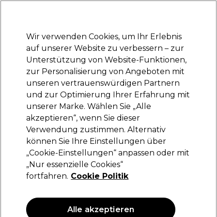
Bereit, dich anzumelden für
-15 %
? Tritt
Pro-Duo Prestige
bei und nutze
RET15
für deinen ersten Einkauf.
*Es gelten AGB.
Wir verwenden Cookies, um Ihr Erlebnis
Anmelden
auf unserer Website zu verbessern – zur
Unterstützung von Website-Funktionen,
Marken
Deals
Haare
Elektrogeräte
Saloneinrichtung
zur Personalisierung von Angeboten mit
Lieferung und Lieferzeiten
unseren vertrauenswürdigen Partnern
– mehr erfahren
und zur Optimierung Ihrer Erfahrung mit
unserer Marke. Wählen Sie „Alle
Proxelli
akzeptieren“, wenn Sie dieser
Verwendung zustimmen. Alternativ
Proxelli GOYA BLDC Haartrockner 2000W EU-
Stecker
können Sie Ihre Einstellungen über
„Cookie-Einstellungen“ anpassen oder mit
(
0
)
„Nur essenzielle Cookies“
140,59 €
200,85 €
fortfahren.
Cookie Politik
ANGEBOT
Alle akzeptieren