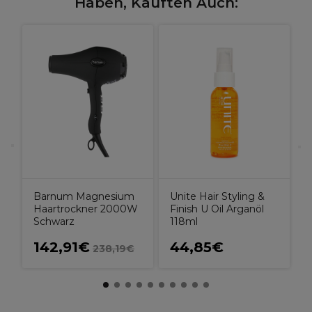
Haben, Kauften Auch:
O
K
Barnum Magnesium
Unite Hair Styling &
Haartrockner 2000W
Finish U Oil Arganöl
Schwarz
118ml
142,91€
44,85€
238,19€