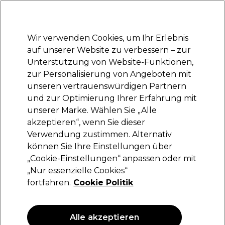
Bereit, dich anzumelden für
-15 %
? Tritt
Pro-Duo Prestige
bei und nutze
RET15
für deinen ersten Einkauf.
*Es gelten AGB.
Wir verwenden Cookies, um Ihr Erlebnis
Anmelden
auf unserer Website zu verbessern – zur
Unterstützung von Website-Funktionen,
Marken
Deals
Haare
Elektrogeräte
Saloneinrichtung
zur Personalisierung von Angeboten mit
Lieferung und Lieferzeiten
unseren vertrauenswürdigen Partnern
– mehr erfahren
und zur Optimierung Ihrer Erfahrung mit
unserer Marke. Wählen Sie „Alle
Daylight
akzeptieren“, wenn Sie dieser
Verwendung zustimmen. Alternativ
Daylight ED Mag Lamp XL White
können Sie Ihre Einstellungen über
(
0
)
„Cookie-Einstellungen“ anpassen oder mit
92,67 €
„Nur essenzielle Cookies“
132,39 €
fortfahren.
Cookie Politik
ANGEBOT
Alle akzeptieren