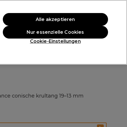
ten Einkauf.
*Es gelten AGB.
Alle akzeptieren
Anmelden
Nur essenzielle Cookies
ukte
Die Professional Preise
Vegane Produkte
Cookie-Einstellungen
Gratis Lieferung ab 40 €
Klicke hier für weitere Informationen zur Lieferung
nce conische krultang 19–13 mm