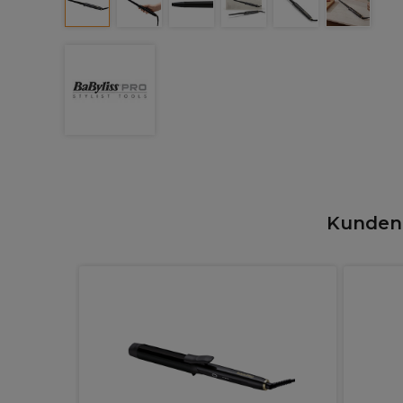
Kunden,
 Expert
anges