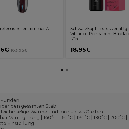
rofessioneller Trimmer A-
Schwarzkopf Professional Ig
Vibrance Permanent Haarfarb
60ml
36€
18,95€
163,95€
 Sekunden
über den gesamten Stab
e, gleichmäßige Wärme und müheloses Gleiten
 Verriegelung [ 140°C | 160°C | 180°C | 190°C | 200°C ]
te Einstellung