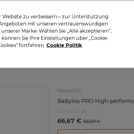
-15 %
? Tritt
Pro-Duo Prestige
bei und nutze
RET15
für deinen ers
r Website zu verbessern – zur Unterstützung
n Angeboten mit unseren vertrauenswürdigen
Suchen
unserer Marke. Wählen Sie „Alle akzeptieren“,
oneinrichtung
Kosmetik
Herrenfriseur
Inspiration
Neue Prod
können Sie Ihre Einstellungen über „Cookie-
ookies“ fortfahren.
Cookie Politik
Elektrogeräte
Lockenstäbe
BaByliss PRO
BaByliss PRO High-performa
(
0
)
66,67 €
88,89 €