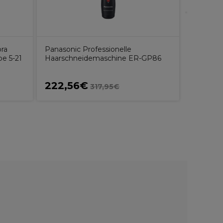
ora
Panasonic Professionelle
e 5-21
Haarschneidemaschine ER-GP86
222,56€
47,90
317,95€