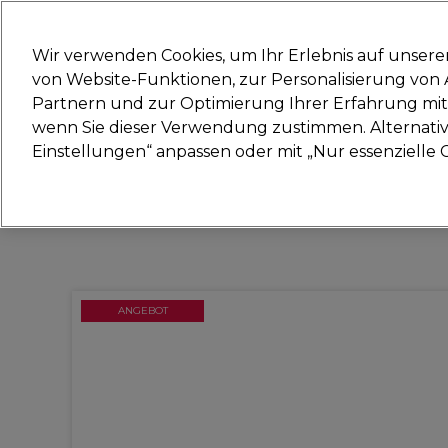
Bereit, dich anzumelden für
Wir verwenden Cookies, um Ihr Erlebnis auf unsere
von Website-Funktionen, zur Personalisierung vo
Partnern und zur Optimierung Ihrer Erfahrung mit 
Marken
Deals
Haare
Elektrogeräte
Sal
wenn Sie dieser Verwendung zustimmen. Alternativ 
Einstellungen“ anpassen oder mit „Nur essenzielle C
Lieferung und Lieferzeiten
– mehr erfahren
ANGEBOT