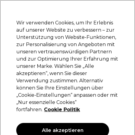
Bereit, dich anzumelden für
-15 %
? Tritt
Pro-Duo Prestige
bei und nutze
RET15
für deinen ersten Einkauf.
*Es gelten AGB.
Wir verwenden Cookies, um Ihr Erlebnis
Anmelden
auf unserer Website zu verbessern – zur
Unterstützung von Website-Funktionen,
Marken
Deals
Haare
Elektrogeräte
Saloneinrichtung
zur Personalisierung von Angeboten mit
Lieferung und Lieferzeiten
unseren vertrauenswürdigen Partnern
– mehr erfahren
und zur Optimierung Ihrer Erfahrung mit
unserer Marke. Wählen Sie „Alle
BaByliss PRO
akzeptieren“, wenn Sie dieser
Verwendung zustimmen. Alternativ
BaByliss PRO UV Einzel-Folienrasierer
können Sie Ihre Einstellungen über
(
0
)
„Cookie-Einstellungen“ anpassen oder mit
179,69 €
„Nur essenzielle Cookies“
fortfahren.
Cookie Politik
Alle akzeptieren