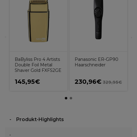
B
M
n
BaByliss Pro 4 Artists
Panasonic ER-GP90
Double Foil Metal
Haarschneider
Shaver Gold FXFS2GE
145,95€
230,96€
€
329,95€
Produkt-Highlights