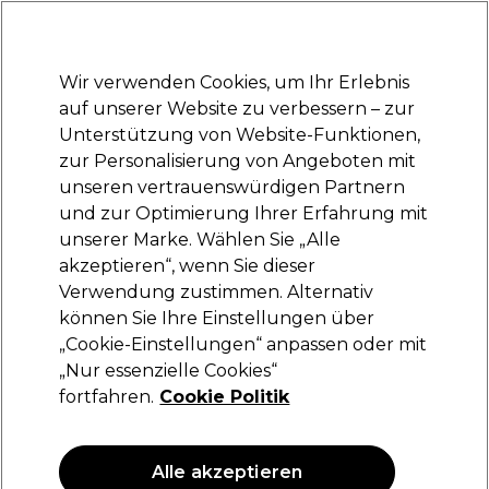
Bereit, dich anzumelden für
-15 %
? Tritt
Pro-Duo Prestige
bei und nutze
RET15
für deinen ersten Einkauf.
*Es gelten AGB.
Wir verwenden Cookies, um Ihr Erlebnis
Anmelden
auf unserer Website zu verbessern – zur
Unterstützung von Website-Funktionen,
Marken
Deals
Haare
Elektrogeräte
Saloneinrichtung
zur Personalisierung von Angeboten mit
Lieferung und Lieferzeiten
unseren vertrauenswürdigen Partnern
– mehr erfahren
und zur Optimierung Ihrer Erfahrung mit
unserer Marke. Wählen Sie „Alle
Moser
akzeptieren“, wenn Sie dieser
Verwendung zustimmen. Alternativ
Moder Texturing Blade
können Sie Ihre Einstellungen über
(
0
)
„Cookie-Einstellungen“ anpassen oder mit
62,99 €
„Nur essenzielle Cookies“
fortfahren.
Cookie Politik
Alle akzeptieren