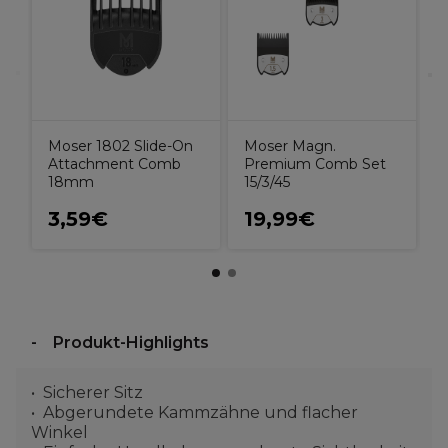
R
Moser 1802 Slide-On
Moser Magn.
Attachment Comb
Premium Comb Set
18mm
15/3/45
3,59€
19,99€
Produkt-Highlights
Sicherer Sitz
Abgerundete Kammzähne und flacher
Winkel