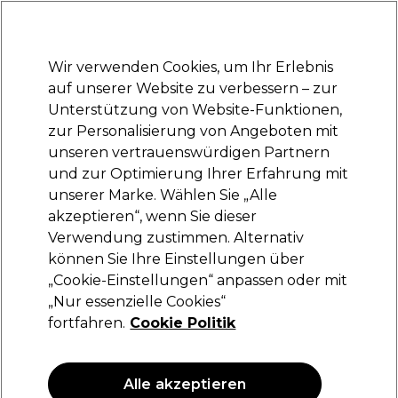
Bereit, dich anzumelden für
-15 %
? Tritt
Pro-Duo Prestige
bei und nutze
RET15
für deinen ersten Einkauf.
*Es gelten AGB.
Wir verwenden Cookies, um Ihr Erlebnis
Anmelden
auf unserer Website zu verbessern – zur
Unterstützung von Website-Funktionen,
Marken
Deals
Haare
Elektrogeräte
Saloneinrichtung
zur Personalisierung von Angeboten mit
Lieferung und Lieferzeiten
unseren vertrauenswürdigen Partnern
– mehr erfahren
und zur Optimierung Ihrer Erfahrung mit
unserer Marke. Wählen Sie „Alle
Moser
akzeptieren“, wenn Sie dieser
Verwendung zustimmen. Alternativ
Moser 1802 Slide-On Attachment Comb
25mm
können Sie Ihre Einstellungen über
„Cookie-Einstellungen“ anpassen oder mit
(
0
)
„Nur essenzielle Cookies“
3,59 €
fortfahren.
Cookie Politik
Alle akzeptieren