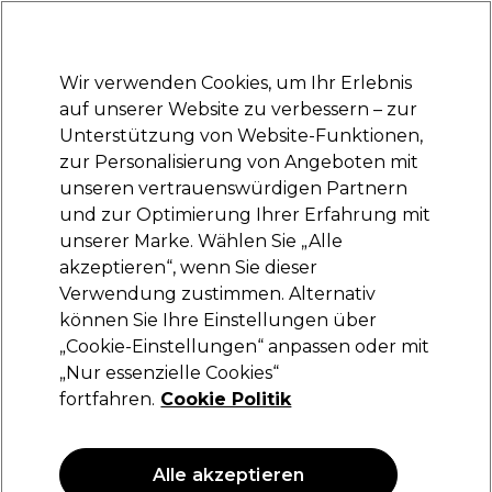
Bereit, dich anzumelden für
-15 %
? Tritt
Pro-Duo Prestige
bei und nutze
RET15
für deinen ersten Einkauf.
*Es gelten AGB.
Wir verwenden Cookies, um Ihr Erlebnis
Anmelden
auf unserer Website zu verbessern – zur
Unterstützung von Website-Funktionen,
Marken
Deals
Haare
Elektrogeräte
Saloneinrichtung
zur Personalisierung von Angeboten mit
Lieferung und Lieferzeiten
unseren vertrauenswürdigen Partnern
– mehr erfahren
und zur Optimierung Ihrer Erfahrung mit
unserer Marke. Wählen Sie „Alle
Proxelli
akzeptieren“, wenn Sie dieser
Verwendung zustimmen. Alternativ
Proxelli Ares Haarschneidegerät Ersatzklinge
können Sie Ihre Einstellungen über
(
1
)
„Cookie-Einstellungen“ anpassen oder mit
55,15 €
„Nur essenzielle Cookies“
fortfahren.
Cookie Politik
Alle akzeptieren