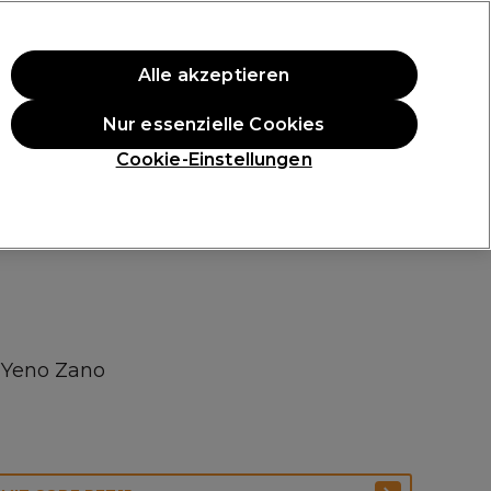
ten Einkauf.
*Es gelten AGB.
Alle akzeptieren
Anmelden
Nur essenzielle Cookies
ukte
Die Professional Preise
Vegane Produkte
Cookie-Einstellungen
Gratis Lieferung ab 40 €
Klicke hier für weitere Informationen zur Lieferung
f Yeno Zano