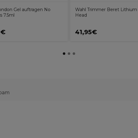
ndon Gel auftragen No
Wahl Trimmer Beret Lithium
s 7.5ml
Head
5€
41,95€
Noam