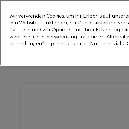
Bereit, dich anzumelden für
Wir verwenden Cookies, um Ihr Erlebnis auf unsere
von Website-Funktionen, zur Personalisierung vo
Partnern und zur Optimierung Ihrer Erfahrung mit 
Marken
Deals
Haare
Elektrogeräte
Sal
wenn Sie dieser Verwendung zustimmen. Alternativ 
Einstellungen“ anpassen oder mit „Nur essenzielle C
Lieferung und Lieferzeiten
– mehr erfahren