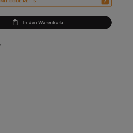
 MIT CODE RET15
In den Warenkorb
n