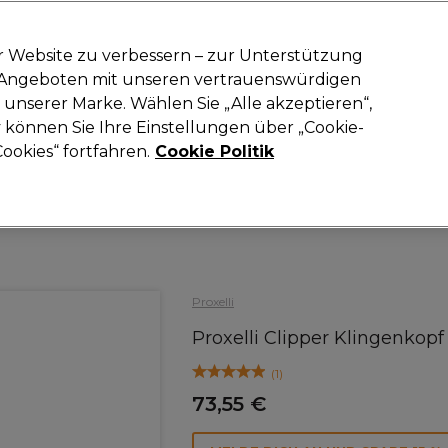
-15 %
? Tritt
Pro-Duo Prestige
bei und nutze
RET15
für deinen ers
r Website zu verbessern – zur Unterstützung
n Angeboten mit unseren vertrauenswürdigen
Suchen
unserer Marke. Wählen Sie „Alle akzeptieren“,
oneinrichtung
Kosmetik
Herrenfriseur
Inspiration
Neue Prod
können Sie Ihre Einstellungen über „Cookie-
ookies“ fortfahren.
Cookie Politik
Elektrogeräte
Zubehör für Haarschneider und Trimmer
Proxelli
Proxelli Clipper Klingenkop
(
1
)
73,55 €