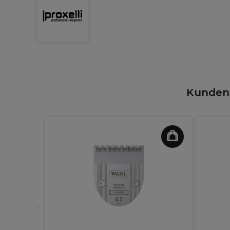
Kunden,
are
ink Aura