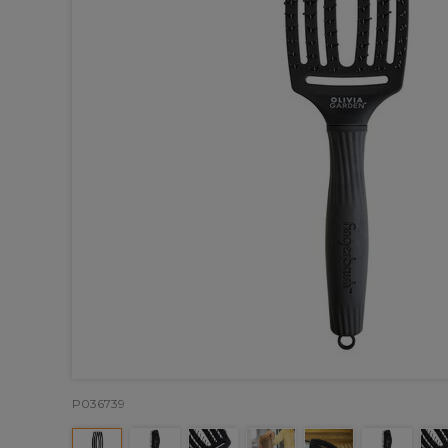
P036739