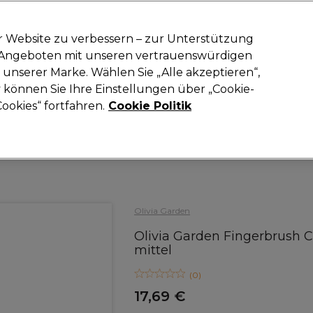
-15 %
? Tritt
Pro-Duo Prestige
bei und nutze
RET15
für deinen ers
r Website zu verbessern – zur Unterstützung
n Angeboten mit unseren vertrauenswürdigen
Suchen
unserer Marke. Wählen Sie „Alle akzeptieren“,
oneinrichtung
Kosmetik
Herrenfriseur
Inspiration
Neue Prod
können Sie Ihre Einstellungen über „Cookie-
ookies“ fortfahren.
Cookie Politik
Haare
Bürsten
Olivia Garden
Olivia Garden Fingerbrush C
mittel
(
0
)
17,69 €