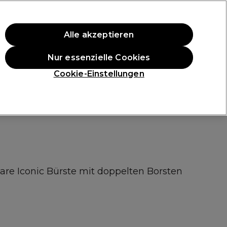
ten Einkauf.
*Es gelten AGB.
Alle akzeptieren
Anmelden
Nur essenzielle Cookies
ukte
Die Professional Preise
Vegane Produkte
Cookie-Einstellungen
Gratis Lieferung ab 40 €
Klicke hier für weitere Informationen zur Lieferung
are Iconic Bürste mit doppelten Borsten