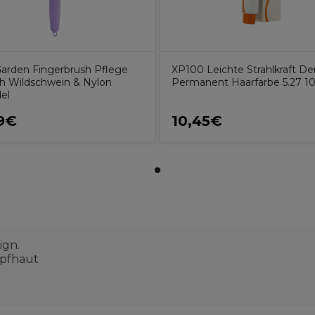
 Garden Fingerbrush Pflege
XP100 Leichte Strahlkraft D
ch Wildschwein & Nylon
Permanent Haarfarbe 5.27 1
el
9€
10,45€
ign.
opfhaut