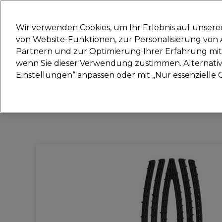
Bereit, dich anzumelden für
Wir verwenden Cookies, um Ihr Erlebnis auf unsere
von Website-Funktionen, zur Personalisierung vo
Partnern und zur Optimierung Ihrer Erfahrung mit 
Marken
Deals
Haare
Elektrogeräte
Sal
wenn Sie dieser Verwendung zustimmen. Alternativ 
Einstellungen“ anpassen oder mit „Nur essenzielle C
Lieferung und Lieferzeiten
– mehr erfahren