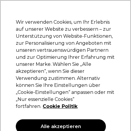
Bereit, dich anzumelden für
-15 %
? Tritt
Pro-Duo Prestige
bei und nutze
RET15
für deinen ersten Einkauf.
*Es gelten AGB.
Wir verwenden Cookies, um Ihr Erlebnis
Anmelden
auf unserer Website zu verbessern – zur
Unterstützung von Website-Funktionen,
Marken
Deals
Haare
Elektrogeräte
Saloneinrichtung
zur Personalisierung von Angeboten mit
Lieferung und Lieferzeiten
unseren vertrauenswürdigen Partnern
– mehr erfahren
und zur Optimierung Ihrer Erfahrung mit
unserer Marke. Wählen Sie „Alle
Tangle Teezer
akzeptieren“, wenn Sie dieser
Verwendung zustimmen. Alternativ
Tangle Teezer Brush Midnight Black Salon
Elite
können Sie Ihre Einstellungen über
„Cookie-Einstellungen“ anpassen oder mit
(
0
)
„Nur essenzielle Cookies“
16,49 €
fortfahren.
Cookie Politik
ANGEBOT
Alle akzeptieren