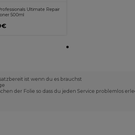
rofessionals Ultimate Repair
ioner 500ml
9€
nsatzbereit ist wenn du es brauchst
ge
chen der Folie so dass du jeden Service problemlos erl