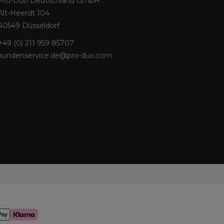
Pro-Duo Deutschland GmbH
Alt-Heerdt 104
40549 Düsseldorf
+49 (0) 211 959 85707
kundenservice.de@pro-duo.com