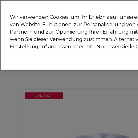
Bereit, dich anzumelden für
Wir verwenden Cookies, um Ihr Erlebnis auf unsere
von Website-Funktionen, zur Personalisierung vo
Partnern und zur Optimierung Ihrer Erfahrung mit 
Marken
Deals
Haare
Elektrogeräte
Sal
wenn Sie dieser Verwendung zustimmen. Alternativ 
Einstellungen“ anpassen oder mit „Nur essenzielle C
Lieferung und Lieferzeiten
– mehr erfahren
ANGEBOT