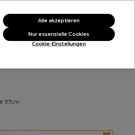
ten Einkauf.
*Es gelten AGB.
Alle akzeptieren
Anmelden
Nur essenzielle Cookies
ukte
Die Professional Preise
Vegane Produkte
Cookie-Einstellungen
Gratis Lieferung ab 40 €
Klicke hier für weitere Informationen zur Lieferung
le 97cm