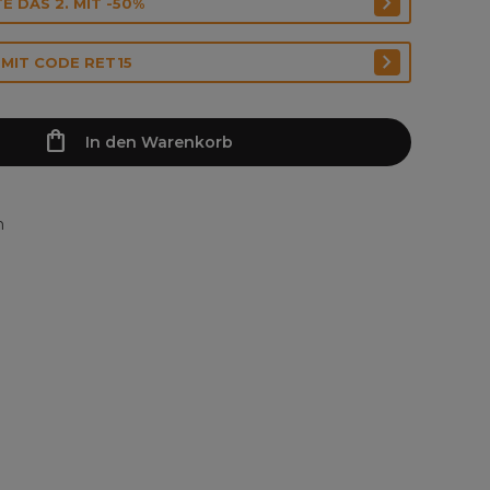
E DAS 2. MIT -50%
 MIT CODE RET15
In den Warenkorb
n