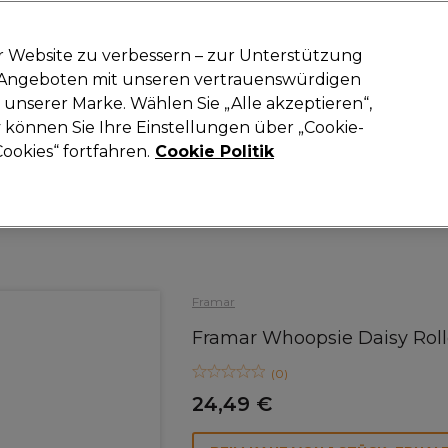
-15 %
? Tritt
Pro-Duo Prestige
bei und nutze
RET15
für deinen ers
r Website zu verbessern – zur Unterstützung
n Angeboten mit unseren vertrauenswürdigen
Suchen
unserer Marke. Wählen Sie „Alle akzeptieren“,
oneinrichtung
Kosmetik
Herrenfriseur
Inspiration
Neue Prod
können Sie Ihre Einstellungen über „Cookie-
ookies“ fortfahren.
Cookie Politik
Haare
Friseurausstattung
Alufolie & Strähnenpapier
Framar
Framar Whoopsie Daisy Rol
(
0
)
24,49 €