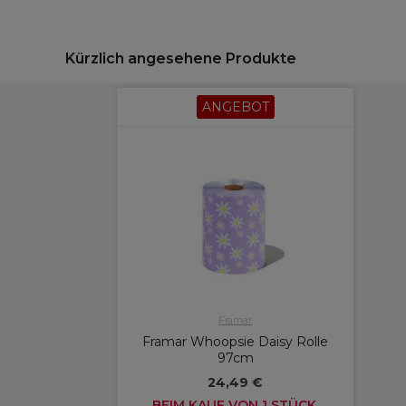
Kürzlich angesehene Produkte
ANGEBOT
Framar
Framar Whoopsie Daisy Rolle
97cm
24,49 €
BEIM KAUF VON 1 STÜCK,