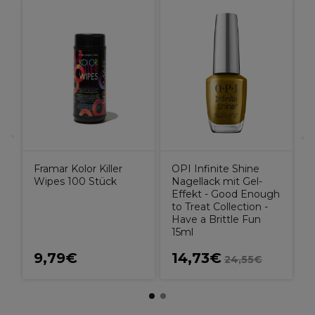
L
B
e
1
Framar Kolor Killer
OPI Infinite Shine
Wipes 100 Stück
Nagellack mit Gel-
Effekt - Good Enough
to Treat Collection -
Have a Brittle Fun
15ml
9,79€
14,73€
24,55€