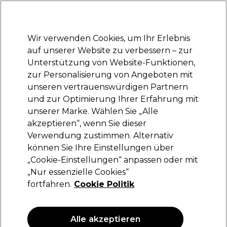
Bereit, dich anzumelden für
-15 %
? Tritt
Pro-Duo Prestige
bei und nutze
RET15
für deinen ersten Einkauf.
*Es gelten AGB.
Wir verwenden Cookies, um Ihr Erlebnis
Anmelden
auf unserer Website zu verbessern – zur
Unterstützung von Website-Funktionen,
Marken
Deals
Haare
Elektrogeräte
Saloneinrichtung
zur Personalisierung von Angeboten mit
Lieferung und Lieferzeiten
unseren vertrauenswürdigen Partnern
– mehr erfahren
und zur Optimierung Ihrer Erfahrung mit
unserer Marke. Wählen Sie „Alle
Sibel
akzeptieren“, wenn Sie dieser
Verwendung zustimmen. Alternativ
Sibel Terminkalender
können Sie Ihre Einstellungen über
(
0
)
„Cookie-Einstellungen“ anpassen oder mit
10,99 €
„Nur essenzielle Cookies“
fortfahren.
Cookie Politik
ANGEBOT
Alle akzeptieren