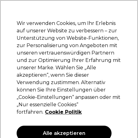
Bereit, dich anzumelden für
-15 %
? Tritt
Pro-Duo Prestige
bei und nutze
RET15
für deinen ersten Einkauf.
*Es gelten AGB.
Wir verwenden Cookies, um Ihr Erlebnis
Anmelden
auf unserer Website zu verbessern – zur
Unterstützung von Website-Funktionen,
Marken
Deals
Haare
Elektrogeräte
Saloneinrichtung
zur Personalisierung von Angeboten mit
Lieferung und Lieferzeiten
unseren vertrauenswürdigen Partnern
– mehr erfahren
und zur Optimierung Ihrer Erfahrung mit
unserer Marke. Wählen Sie „Alle
S-PRO
akzeptieren“, wenn Sie dieser
Verwendung zustimmen. Alternativ
S-PRO Einweg-Heizkappe 100St
können Sie Ihre Einstellungen über
(
0
)
„Cookie-Einstellungen“ anpassen oder mit
5,85 €
„Nur essenzielle Cookies“
fortfahren.
Cookie Politik
ANGEBOT
NEU
Alle akzeptieren