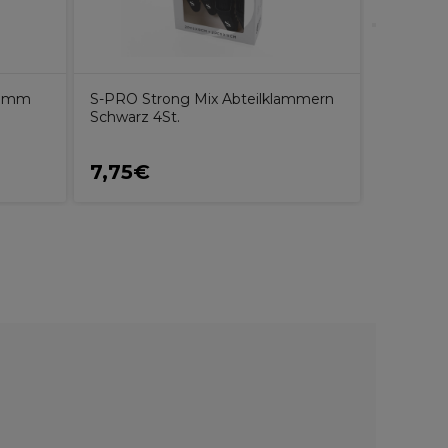
 50mm
S-PRO Strong Mix Abteilklammern
Unite H
Schwarz 4St.
Feuchtig
Shampoo
7,75€
76,95