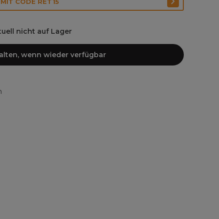
 MIT CODE RET15
ktuell nicht auf Lager
halten, wenn wieder verfügbar
n