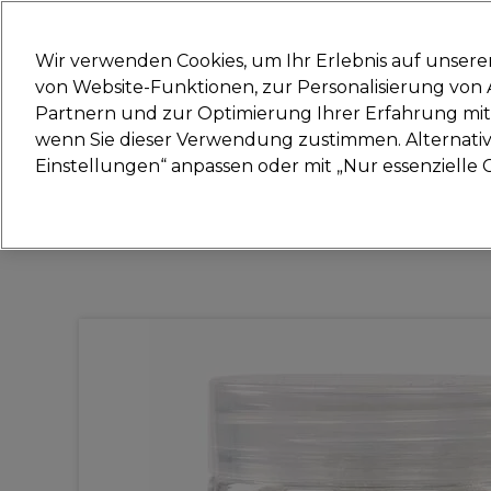
Bereit, dich anzumelden für
Wir verwenden Cookies, um Ihr Erlebnis auf unsere
von Website-Funktionen, zur Personalisierung vo
Partnern und zur Optimierung Ihrer Erfahrung mit 
Marken
Deals
Haare
Elektrogeräte
Sal
wenn Sie dieser Verwendung zustimmen. Alternativ 
Einstellungen“ anpassen oder mit „Nur essenzielle C
Lieferung und Lieferzeiten
– mehr erfahren