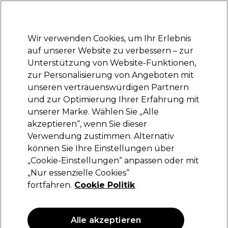
Bereit, dich anzumelden für
-15 %
? Tritt
Pro-Duo Prestige
bei und nutze
RET15
für deinen ersten Einkauf.
*Es gelten AGB.
Wir verwenden Cookies, um Ihr Erlebnis
Anmelden
auf unserer Website zu verbessern – zur
Unterstützung von Website-Funktionen,
Marken
Deals
Haare
Elektrogeräte
Saloneinrichtung
zur Personalisierung von Angeboten mit
Lieferung und Lieferzeiten
unseren vertrauenswürdigen Partnern
– mehr erfahren
und zur Optimierung Ihrer Erfahrung mit
unserer Marke. Wählen Sie „Alle
S-PRO
akzeptieren“, wenn Sie dieser
Verwendung zustimmen. Alternativ
S-PRO Strong Mix Abteilklammern Schwarz
4St.
können Sie Ihre Einstellungen über
„Cookie-Einstellungen“ anpassen oder mit
(
2
)
„Nur essenzielle Cookies“
7,75 €
fortfahren.
Cookie Politik
ANGEBOT
Alle akzeptieren