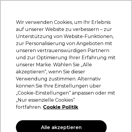
Bereit, dich anzumelden für
-15 %
? Tritt
Pro-Duo Prestige
bei und nutze
RET15
für deinen ersten Einkauf.
*Es gelten AGB.
Wir verwenden Cookies, um Ihr Erlebnis
Anmelden
auf unserer Website zu verbessern – zur
Unterstützung von Website-Funktionen,
Marken
Deals
Haare
Elektrogeräte
Saloneinrichtung
zur Personalisierung von Angeboten mit
Lieferung und Lieferzeiten
unseren vertrauenswürdigen Partnern
– mehr erfahren
und zur Optimierung Ihrer Erfahrung mit
unserer Marke. Wählen Sie „Alle
Sibel
akzeptieren“, wenn Sie dieser
Verwendung zustimmen. Alternativ
Sibel Abteilclips 10cm x12
können Sie Ihre Einstellungen über
(
0
)
„Cookie-Einstellungen“ anpassen oder mit
13,49 €
„Nur essenzielle Cookies“
fortfahren.
Cookie Politik
ANGEBOT
Alle akzeptieren