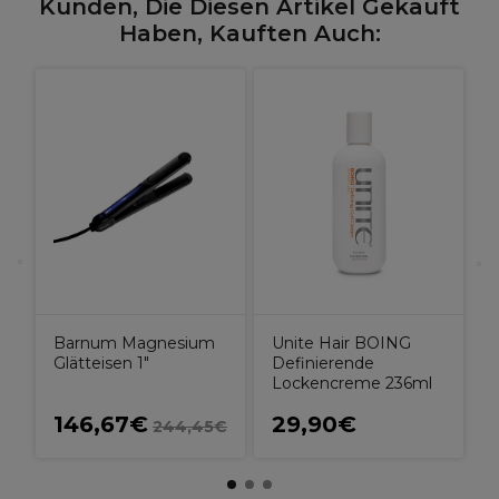
Kunden, Die Diesen Artikel Gekauft
Haben, Kauften Auch:
U
e
F
n
Barnum Magnesium
Unite Hair BOING
Glätteisen 1"
Definierende
Lockencreme 236ml
146,67€
29,90€
244,45€