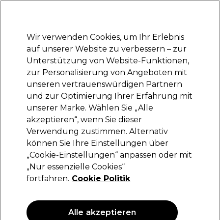
Bereit, dich anzumelden für
-15 %
? Tritt
Pro-Duo Prestige
bei und nutze
RET15
für deinen ersten Einkauf.
*Es gelten AGB.
Wir verwenden Cookies, um Ihr Erlebnis
Anmelden
auf unserer Website zu verbessern – zur
Unterstützung von Website-Funktionen,
Marken
Deals
Haare
Elektrogeräte
Saloneinrichtung
zur Personalisierung von Angeboten mit
Lieferung und Lieferzeiten
unseren vertrauenswürdigen Partnern
– mehr erfahren
und zur Optimierung Ihrer Erfahrung mit
unserer Marke. Wählen Sie „Alle
S-PRO
akzeptieren“, wenn Sie dieser
Verwendung zustimmen. Alternativ
S-PRO Brushing Clip Croco Black x12
können Sie Ihre Einstellungen über
(
4
)
„Cookie-Einstellungen“ anpassen oder mit
4,65 €
„Nur essenzielle Cookies“
fortfahren.
Cookie Politik
ANGEBOT
Alle akzeptieren