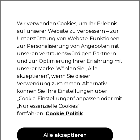
Bereit, dich anzumelden für
-15 %
? Tritt
Pro-Duo Prestige
bei und nutze
RET15
für deinen ersten Einkauf.
*Es gelten AGB.
Wir verwenden Cookies, um Ihr Erlebnis
Anmelden
auf unserer Website zu verbessern – zur
Unterstützung von Website-Funktionen,
Marken
Deals
Haare
Elektrogeräte
Saloneinrichtung
zur Personalisierung von Angeboten mit
Lieferung und Lieferzeiten
unseren vertrauenswürdigen Partnern
– mehr erfahren
und zur Optimierung Ihrer Erfahrung mit
unserer Marke. Wählen Sie „Alle
S-PRO
akzeptieren“, wenn Sie dieser
Verwendung zustimmen. Alternativ
S-PRO Einweghandtücher Schwarz 50stk
können Sie Ihre Einstellungen über
(
0
)
„Cookie-Einstellungen“ anpassen oder mit
20,05 €
„Nur essenzielle Cookies“
fortfahren.
Cookie Politik
ANGEBOT
Alle akzeptieren