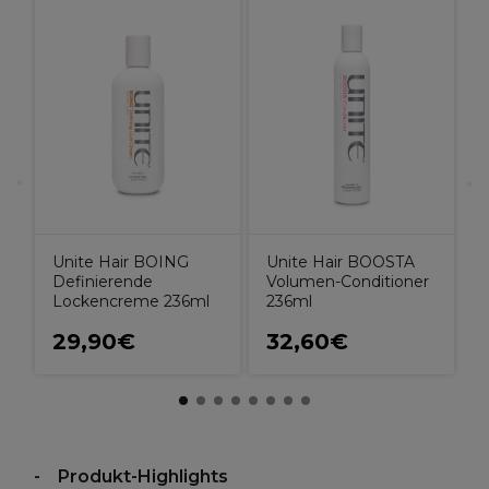
U
e
F
n
Unite Hair BOOSTA
Unite Hair BOING
Volumen-Conditioner
Definierende
236ml
Lockencreme 236ml
29,90€
32,60€
Produkt-Highlights