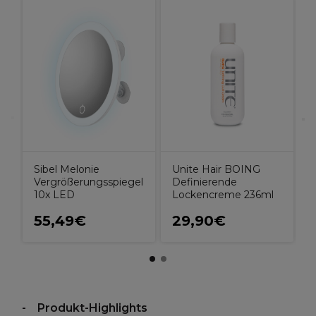
L
M
5
Sibel Melonie
Unite Hair BOING
Vergrößerungsspiegel
Definierende
10x LED
Lockencreme 236ml
55,49€
29,90€
Produkt-Highlights