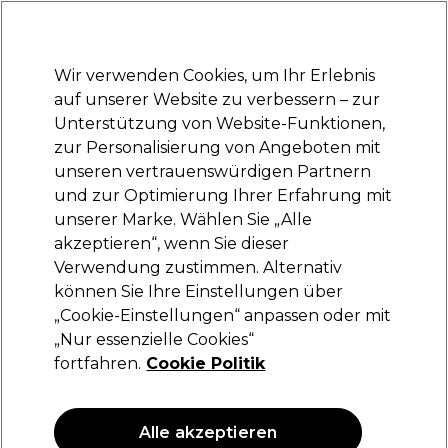
Bereit, dich anzumelden für
-15 %
? Tritt
Pro-Duo Prestige
bei und nutze
RET15
für deinen ersten Einkauf.
*Es gelten AGB.
Wir verwenden Cookies, um Ihr Erlebnis
Anmelden
auf unserer Website zu verbessern – zur
Unterstützung von Website-Funktionen,
Marken
Deals
Haare
Elektrogeräte
Saloneinrichtung
zur Personalisierung von Angeboten mit
Lieferung und Lieferzeiten
unseren vertrauenswürdigen Partnern
– mehr erfahren
und zur Optimierung Ihrer Erfahrung mit
unserer Marke. Wählen Sie „Alle
S-PRO
akzeptieren“, wenn Sie dieser
Verwendung zustimmen. Alternativ
S-PRO Spiegel Duo
können Sie Ihre Einstellungen über
(
0
)
„Cookie-Einstellungen“ anpassen oder mit
18,65 €
„Nur essenzielle Cookies“
fortfahren.
Cookie Politik
ANGEBOT
Alle akzeptieren