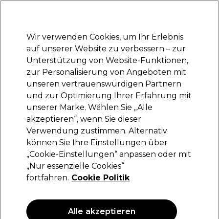
Bereit, dich anzumelden für
-15 %
? Tritt
Pro-Duo Prestige
bei und nutze
RET15
für deinen ersten Einkauf.
*Es gelten AGB.
Wir verwenden Cookies, um Ihr Erlebnis
Anmelden
auf unserer Website zu verbessern – zur
Unterstützung von Website-Funktionen,
Marken
Deals
Haare
Elektrogeräte
Saloneinrichtung
zur Personalisierung von Angeboten mit
Lieferung und Lieferzeiten
unseren vertrauenswürdigen Partnern
– mehr erfahren
und zur Optimierung Ihrer Erfahrung mit
unserer Marke. Wählen Sie „Alle
Sibel
akzeptieren“, wenn Sie dieser
Verwendung zustimmen. Alternativ
Sibel Mirror Shockproof
können Sie Ihre Einstellungen über
(
0
)
„Cookie-Einstellungen“ anpassen oder mit
13,29 €
„Nur essenzielle Cookies“
18,99 €
fortfahren.
Cookie Politik
ANGEBOT
Alle akzeptieren