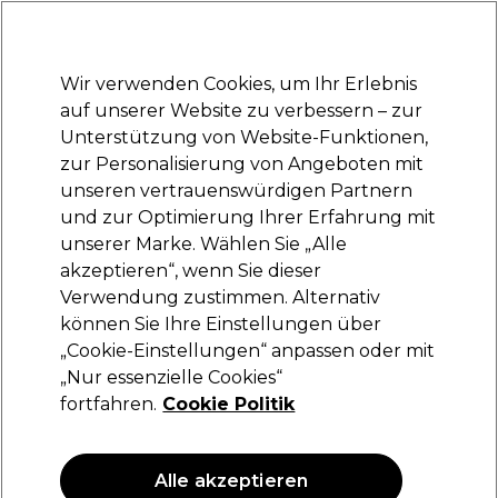
Bereit, dich anzumelden für
-15 %
? Tritt
Pro-Duo Prestige
bei und nutze
RET15
für deinen ersten Einkauf.
*Es gelten AGB.
Wir verwenden Cookies, um Ihr Erlebnis
Anmelden
auf unserer Website zu verbessern – zur
Unterstützung von Website-Funktionen,
Marken
Deals
Haare
Elektrogeräte
Saloneinrichtung
zur Personalisierung von Angeboten mit
Lieferung und Lieferzeiten
unseren vertrauenswürdigen Partnern
– mehr erfahren
und zur Optimierung Ihrer Erfahrung mit
unserer Marke. Wählen Sie „Alle
S-PRO
akzeptieren“, wenn Sie dieser
Verwendung zustimmen. Alternativ
S-PRO Übungskopf Halter Universal Schwarz
können Sie Ihre Einstellungen über
(
0
)
„Cookie-Einstellungen“ anpassen oder mit
9,27 €
„Nur essenzielle Cookies“
13,25 €
fortfahren.
Cookie Politik
ANGEBOT
Alle akzeptieren