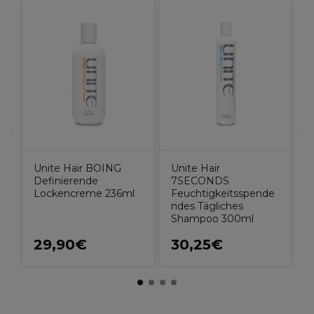
L
R
e
F
Unite Hair BOING
Unite Hair
Definierende
7SECONDS
Lockencreme 236ml
Feuchtigkeitsspende
ndes Tägliches
Shampoo 300ml
29,90€
30,25€