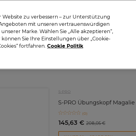
-15 %
? Tritt
Pro-Duo Prestige
bei und nutze
RET15
für deinen ers
r Website zu verbessern – zur Unterstützung
n Angeboten mit unseren vertrauenswürdigen
Suchen
unserer Marke. Wählen Sie „Alle akzeptieren“,
oneinrichtung
Kosmetik
Herrenfriseur
Inspiration
Neue Prod
können Sie Ihre Einstellungen über „Cookie-
ookies“ fortfahren.
Cookie Politik
Haare
Friseurausstattung
Übungsköpfe
S-PRO
S-PRO Übungskopf Magalie
(
0
)
145,63 €
208,05 €