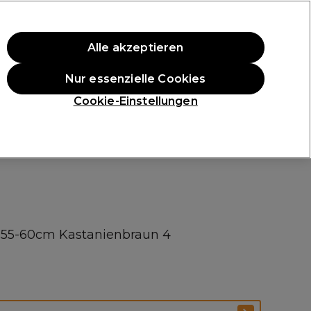
ten Einkauf.
*Es gelten AGB.
Alle akzeptieren
Anmelden
Nur essenzielle Cookies
ukte
Die Professional Preise
Vegane Produkte
Cookie-Einstellungen
Gratis Lieferung ab 40 €
Klicke hier für weitere Informationen zur Lieferung
 55-60cm Kastanienbraun 4