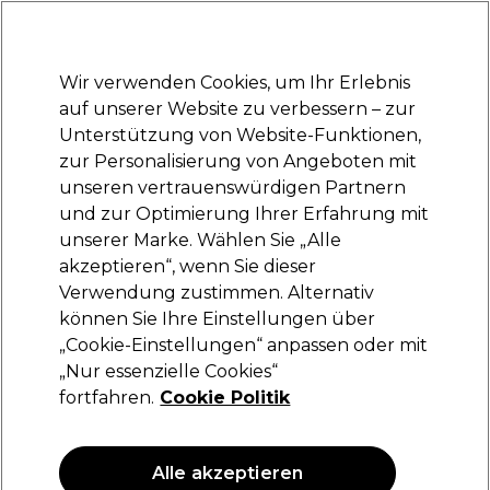
Bereit, dich anzumelden für
-15 %
? Tritt
Pro-Duo Prestige
bei und nutze
RET15
für deinen ersten Einkauf.
*Es gelten AGB.
Wir verwenden Cookies, um Ihr Erlebnis
Anmelden
auf unserer Website zu verbessern – zur
Unterstützung von Website-Funktionen,
Marken
Deals
Haare
Elektrogeräte
Saloneinrichtung
zur Personalisierung von Angeboten mit
Lieferung und Lieferzeiten
unseren vertrauenswürdigen Partnern
– mehr erfahren
und zur Optimierung Ihrer Erfahrung mit
unserer Marke. Wählen Sie „Alle
Tondeo
akzeptieren“, wenn Sie dieser
Verwendung zustimmen. Alternativ
Tondeo TCR blades
können Sie Ihre Einstellungen über
(
0
)
„Cookie-Einstellungen“ anpassen oder mit
13,90 €
„Nur essenzielle Cookies“
fortfahren.
Cookie Politik
ANGEBOT
Alle akzeptieren