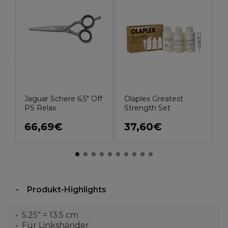
J
O
e
5
Jaguar Schere 6.5" Off
Olaplex Greatest
PS Relax
Strength Set
66,69€
37,60€
Produkt-Highlights
5.25" = 13.5 cm
Für Linkshänder