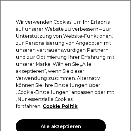
Bereit, dich anzumelden für
-15 %
? Tritt
Pro-Duo Prestige
bei und nutze
RET15
für deinen ersten Einkauf.
*Es gelten AGB.
Wir verwenden Cookies, um Ihr Erlebnis
Anmelden
auf unserer Website zu verbessern – zur
Unterstützung von Website-Funktionen,
Marken
Deals
Haare
Elektrogeräte
Saloneinrichtung
zur Personalisierung von Angeboten mit
Lieferung und Lieferzeiten
unseren vertrauenswürdigen Partnern
– mehr erfahren
und zur Optimierung Ihrer Erfahrung mit
unserer Marke. Wählen Sie „Alle
Jaguar
akzeptieren“, wenn Sie dieser
Verwendung zustimmen. Alternativ
Jaguar Haarschere WL JP 38 LEFT 5.25
können Sie Ihre Einstellungen über
(
0
)
„Cookie-Einstellungen“ anpassen oder mit
193,49 €
„Nur essenzielle Cookies“
fortfahren.
Cookie Politik
Alle akzeptieren