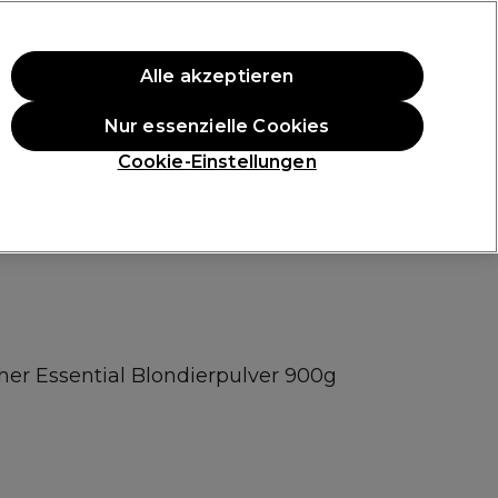
ten Einkauf.
*Es gelten AGB.
Alle akzeptieren
Anmelden
Nur essenzielle Cookies
ukte
Die Professional Preise
Vegane Produkte
Cookie-Einstellungen
Gratis Lieferung ab 40 €
Klicke hier für weitere Informationen zur Lieferung
er Essential Blondierpulver 900g