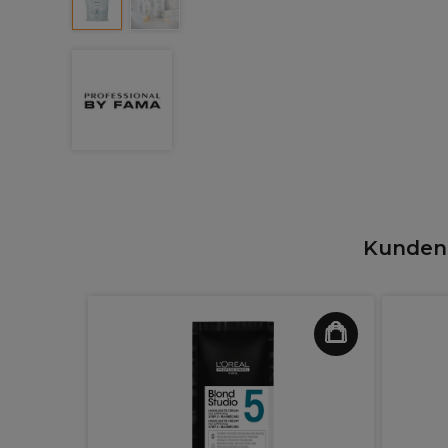
Kunden,
Ammoniak
nem