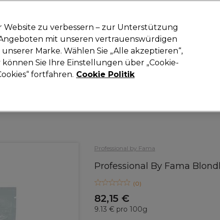
-15 %
? Tritt
Pro-Duo Prestige
bei und nutze
RET15
für deinen ers
r Website zu verbessern – zur Unterstützung
n Angeboten mit unseren vertrauenswürdigen
Suchen
unserer Marke. Wählen Sie „Alle akzeptieren“,
oneinrichtung
Kosmetik
Herrenfriseur
Inspiration
Neue Prod
können Sie Ihre Einstellungen über „Cookie-
ookies“ fortfahren.
Cookie Politik
Haare
Haarfarbe
Blondierung
Professional by Fama
Professional By Fama Blondh
(
0
)
82,15 €
9.13 € pro 100g