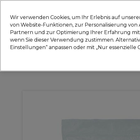
Bereit, dich anzumelden für
Wir verwenden Cookies, um Ihr Erlebnis auf unsere
von Website-Funktionen, zur Personalisierung vo
Partnern und zur Optimierung Ihrer Erfahrung mit 
Marken
Deals
Haare
Elektrogeräte
Sal
wenn Sie dieser Verwendung zustimmen. Alternativ 
Einstellungen“ anpassen oder mit „Nur essenzielle C
Lieferung und Lieferzeiten
– mehr erfahren