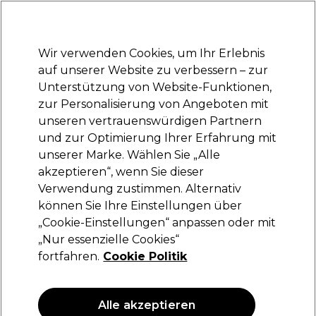
Bereit, dich anzumelden für
-15 %
? Tritt
Pro-Duo Prestige
bei und nutze
RET15
für deinen ersten Einkauf.
*Es gelten AGB.
Wir verwenden Cookies, um Ihr Erlebnis
Anmelden
auf unserer Website zu verbessern – zur
Unterstützung von Website-Funktionen,
Marken
Deals
Haare
Elektrogeräte
Saloneinrichtung
zur Personalisierung von Angeboten mit
Lieferung und Lieferzeiten
unseren vertrauenswürdigen Partnern
– mehr erfahren
und zur Optimierung Ihrer Erfahrung mit
unserer Marke. Wählen Sie „Alle
Wella Professionals
akzeptieren“, wenn Sie dieser
Verwendung zustimmen. Alternativ
Wella Professionals BlondorPlex 9
Aufhellungspulver 400g
können Sie Ihre Einstellungen über
„Cookie-Einstellungen“ anpassen oder mit
(
0
)
„Nur essenzielle Cookies“
64,50 €
fortfahren.
Cookie Politik
16.13 € pro 100g
ANGEBOT
Alle akzeptieren