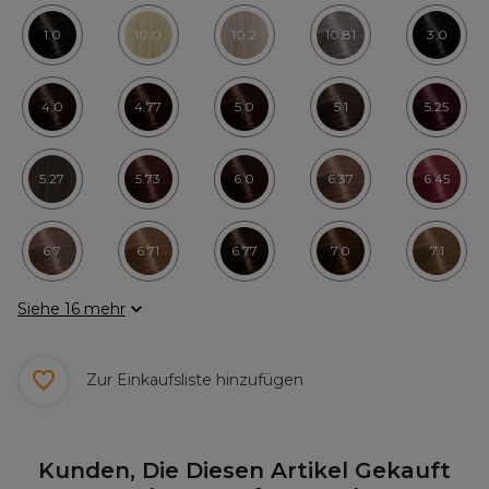
1.0
10.0
10.2
10.81
3.0
4.0
4.77
5.0
5.1
5.25
5.27
5.73
6.0
6.37
6.45
6.7
6.71
6.77
7.0
7.1
Siehe 16 mehr
Zur Einkaufsliste hinzufügen
Kunden, Die Diesen Artikel Gekauft