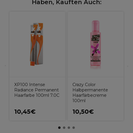
Haben, Kauften Auch:
W
I
M
XP100 Intense
Crazy Color
Radiance Permanent
Halbpermanente
Haarfarbe 100ml 7.0C
Haarfärbecreme
100ml
10,45€
10,50€