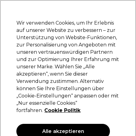
Bereit, dich anzumelden für
-15 %
? Tritt
Pro-Duo Prestige
bei und nutze
RET15
für deinen ersten Einkauf.
*Es gelten AGB.
Wir verwenden Cookies, um Ihr Erlebnis
Anmelden
auf unserer Website zu verbessern – zur
Unterstützung von Website-Funktionen,
Marken
Deals
Haare
Elektrogeräte
Saloneinrichtung
zur Personalisierung von Angeboten mit
Lieferung und Lieferzeiten
unseren vertrauenswürdigen Partnern
– mehr erfahren
und zur Optimierung Ihrer Erfahrung mit
unserer Marke. Wählen Sie „Alle
XP100
akzeptieren“, wenn Sie dieser
Verwendung zustimmen. Alternativ
XP100 Light Radiance Demi-Permanent
Haarfarbe 100ml 9.0
können Sie Ihre Einstellungen über
„Cookie-Einstellungen“ anpassen oder mit
(
61
)
„Nur essenzielle Cookies“
10,45 €
fortfahren.
Cookie Politik
10.45 € pro 100ml
ANGEBOT
Alle akzeptieren